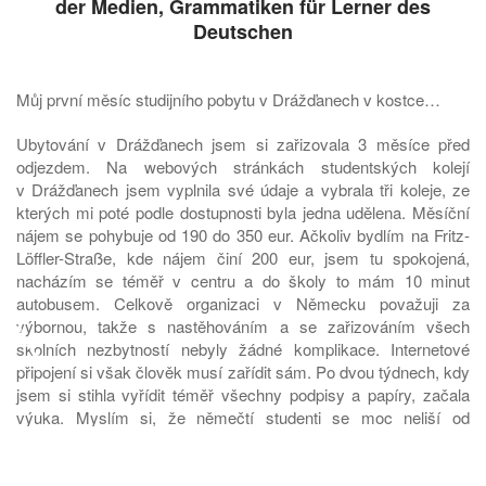
der Medien, Grammatiken für Lerner des
Deutschen
Můj první měsíc studijního pobytu v Drážďanech v kostce…
Ubytování v Drážďanech jsem si zařizovala 3 měsíce před
odjezdem. Na webových stránkách studentských kolejí
v Drážďanech jsem vyplnila své údaje a vybrala tři koleje, ze
kterých mi poté podle dostupnosti byla jedna udělena. Měsíční
nájem se pohybuje od 190 do 350 eur. Ačkoliv bydlím na Fritz-
Löffler-Straße, kde nájem činí 200 eur, jsem tu spokojená,
nacházím se téměř v centru a do školy to mám 10 minut
autobusem. Celkově organizaci v Německu považuji za
♿
výbornou, takže s nastěhováním a se zařizováním všech
školních nezbytností nebyly žádné komplikace. Internetové
připojení si však člověk musí zařídit sám. Po dvou týdnech, kdy
jsem si stihla vyřídit téměř všechny podpisy a papíry, začala
výuka. Myslím si, že němečtí studenti se moc neliší od
českých. Pokud jsem něčemu nerozuměla nebo nemohla najít
učebnu (což je tady při více než 10 vysokoškolských budovách
fakt oříšek), pomohli mi. V porovnání s výukou na TUL, je zde