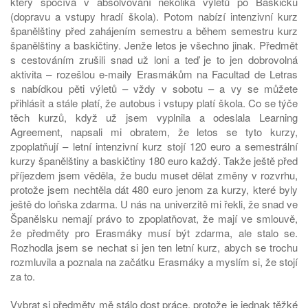
který spočívá v absolvování několika výletů po Baskicku
(dopravu a vstupy hradí škola). Potom nabízí intenzivní kurz
španělštiny před zahájením semestru a během semestru kurz
španělštiny a baskičtiny. Jenže letos je všechno jinak. Předmět
s cestováním zrušili snad už loni a teď je to jen dobrovolná
aktivita – rozešlou e-maily Erasmákům na Facultad de Letras
s nabídkou pěti výletů – vždy v sobotu – a vy se můžete
přihlásit a stále platí, že autobus i vstupy platí škola. Co se týče
těch kurzů, když už jsem vyplnila a odeslala Learning
Agreement, napsali mi obratem, že letos se tyto kurzy,
zpoplatňují – letní intenzivní kurz stojí 120 euro a semestrální
kurzy španělštiny a baskičtiny 180 euro každý. Takže ještě před
příjezdem jsem věděla, že budu muset dělat změny v rozvrhu,
protože jsem nechtěla dát 480 euro jenom za kurzy, které byly
ještě do loňska zdarma. U nás na univerzitě mi řekli, že snad ve
Španělsku nemají právo to zpoplatňovat, že mají ve smlouvě,
že předměty pro Erasmáky musí být zdarma, ale stalo se.
Rozhodla jsem se nechat si jen ten letní kurz, abych se trochu
rozmluvila a poznala na začátku Erasmáky a myslím si, že stojí
za to.
Vybrat si předměty mě stálo dost práce, protože je jednak těžké