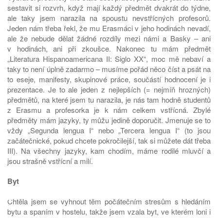
sestavit si rozvrh, když mají každý předmět dvakrát do týdne,
ale taky jsem narazila na spoustu nevstřícných profesorů.
Jeden nám třeba řekl, že mu Erasmáci v jeho hodinách nevadí,
ale že nebude dělat žádné rozdíly mezi námi a Basky – ani
v hodinách, ani při zkoušce. Nakonec tu mám předmět
„Literatura Hispanoamericana II: Siglo XX“, moc mě nebaví a
taky to není úplně zadarmo – musíme pořád něco číst a psát na
to eseje, manifesty, skupinové práce, součástí hodnocení je i
prezentace. Je to ale jeden z nejlepších (= nejmíň hrozných)
předmětů, na které jsem tu narazila, je nás tam hodně studentů
z Erasmu a profesorka je k nám celkem vstřícná. Zbylé
předměty mám jazyky, ty můžu jedině doporučit. Jmenuje se to
vždy „Segunda lengua I“ nebo „Tercera lengua I“ (to jsou
začátečnické, pokud chcete pokročilejší, tak si můžete dát třeba
III). Na všechny jazyky, kam chodím, máme rodilé mluvčí a
jsou strašně vstřícní a milí.
Byt
♿
Chtěla jsem se vyhnout těm počátečním stresům s hledáním
bytu a spaním v hostelu, takže jsem vzala byt, ve kterém loni i