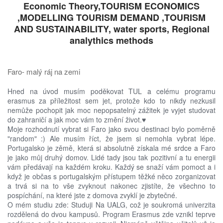
Economic Theory,TOURISM ECONOMICS
,MODELLING TOURISM DEMAND ,TOURISM
AND SUSTAINABILITY, water sports, Regional
analythics methods
Faro- malý ráj na zemi
Hned na úvod musím poděkovat TUL a celému programu
erasmus za příležitost sem jet, protože kdo to nikdy nezkusil
nemůže pochopit jak moc nepopsatelný zážitek je vyjet studovat
do zahraničí a jak moc vám to změní život.♥
Moje rozhodnutí vybrat si Faro jako svou destinaci bylo poměrně
"random" :) Ale musím říct, že jsem si nemohla vybrat lépe.
Portugalsko je zěmě, která si absolutně získala mé srdce a Faro
je jako můj druhý domov. Lidé tady jsou tak pozitivní a tu energii
vám předávají na každém kroku. Každý se snaží vám pomoct a i
když je občas s portugalským přístupem těžké něco zorganizovat
a trvá si na to vše zvyknout nakonec zjistíte, že všechno to
pospíchání, na které jste z domova zvyklí je zbytečné.
O mém studiu zde: Studuji Na UALG, což je soukromá univerzita
rozdělená do dvou kampusů. Program Erasmus zde vznikl teprve