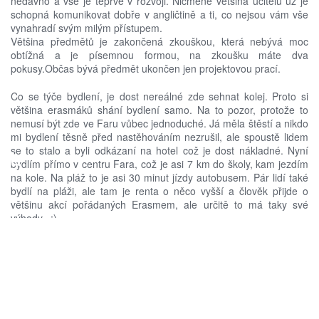
nedávno a vše je teprve v rozvoji. Nicméně většina učitelů už je
schopná komunikovat dobře v angličtině a ti, co nejsou vám vše
vynahradí svým milým přístupem.
Většina předmětů je zakončená zkouškou, která nebývá moc
obtížná a je písemnou formou, na zkoušku máte dva
pokusy.Občas bývá předmět ukončen jen projektovou prací.
Co se týče bydlení, je dost nereálné zde sehnat kolej. Proto si
většina erasmáků shání bydlení samo. Na to pozor, protože to
nemusí být zde ve Faru vůbec jednoduché. Já měla štěstí a nikdo
mi bydlení těsně před nastěhováním nezrušil, ale spoustě lidem
♿
se to stalo a byli odkázaní na hotel což je dost nákladné. Nyní
bydlím přímo v centru Fara, což je asi 7 km do školy, kam jezdím
na kole. Na pláž to je asi 30 minut jízdy autobusem. Pár lidí také
bydlí na pláži, ale tam je renta o něco vyšší a člověk přijde o
většinu akcí pořádaných Erasmem, ale určitě to má taky své
výhody.. :)
Co se týká organizace ve škole připravte se na to, že přijedete s
určitou ideou a během prvního týdne bude vše absolutně jinak.
Ze začátku jsem tu měla taky těžké chvíle, jelikož jen na odpověď
"někoho na něco" čekáte třeba 2-3 týdny. Na vše je zkrátka
spousta času. A jak mi řekla má zdejší koordinátorka hned na
začátku: "YOU MUST TO LEAR :EL MAŇA" Tak to mluví za