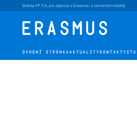
Stránky FP TUL pro zájemce o Erasmus+ a zahraniční mobility
Přejít na hlavní obsah
ÚVODNÍ STRÁNKA
AKTUALITY
KONTAKTY
STU