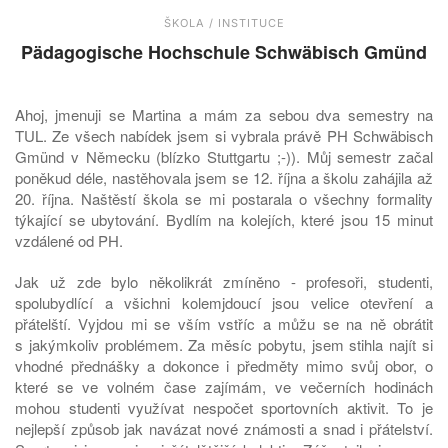
ŠKOLA / INSTITUCE
Pädagogische Hochschule Schwäbisch Gmünd
Ahoj, jmenuji se Martina a mám za sebou dva semestry na
TUL. Ze všech nabídek jsem si vybrala právě PH Schwäbisch
Gmünd v Německu (blízko Stuttgartu ;-)). Můj semestr začal
poněkud déle, nastěhovala jsem se 12. října a školu zahájila až
20. října. Naštěstí škola se mi postarala o všechny formality
týkající se ubytování. Bydlím na kolejích, které jsou 15 minut
vzdálené od PH.
Jak už zde bylo několikrát zmíněno - profesoři, studenti,
spolubydlící a všichni kolemjdoucí jsou velice otevření a
přátelští. Vyjdou mi se vším vstříc a můžu se na ně obrátit
s jakýmkoliv problémem. Za měsíc pobytu, jsem stihla najít si
vhodné přednášky a dokonce i předměty mimo svůj obor, o
které se ve volném čase zajímám, ve večerních hodinách
mohou studenti využívat nespočet sportovních aktivit. To je
nejlepší způsob jak navázat nové známosti a snad i přátelství.