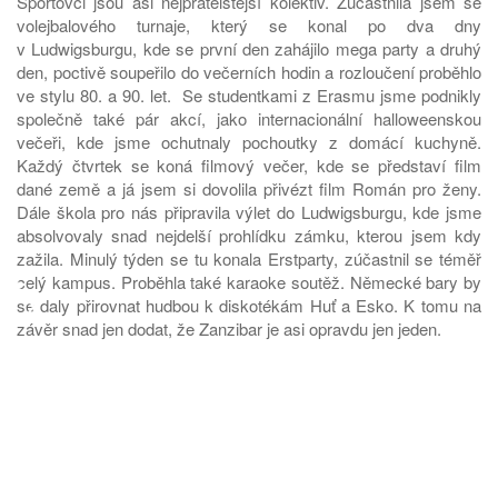
Sportovci jsou asi nejpřátelštější kolektiv. Zúčastnila jsem se
volejbalového turnaje, který se konal po dva dny
v Ludwigsburgu, kde se první den zahájilo mega party a druhý
den, poctivě soupeřilo do večerních hodin a rozloučení proběhlo
ve stylu 80. a 90. let. Se studentkami z Erasmu jsme podnikly
společně také pár akcí, jako internacionální halloweenskou
večeři, kde jsme ochutnaly pochoutky z domácí kuchyně.
Každý čtvrtek se koná filmový večer, kde se představí film
dané země a já jsem si dovolila přivézt film Román pro ženy.
Dále škola pro nás připravila výlet do Ludwigsburgu, kde jsme
absolvovaly snad nejdelší prohlídku zámku, kterou jsem kdy
zažila. Minulý týden se tu konala Erstparty, zúčastnil se téměř
♿
celý kampus. Proběhla také karaoke soutěž. Německé bary by
se daly přirovnat hudbou k diskotékám Huť a Esko. K tomu na
závěr snad jen dodat, že Zanzibar je asi opravdu jen jeden.