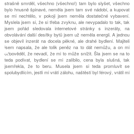
strašně smrděl, všechno (všechno!) tam bylo slyšet, všechno
bylo hnusně špinavé, neměla jsem tam své nádobí, a kupovat
se mi nechtělo, v pokoji jsem neměla dostatečné vybavení.
Myslela jsem si, že si třeba zvyknu, ale nevypadalo to tak, tak
jsem pořád sledovala internetové stránky s inzeráty, na
obvolávání další desítky bytů jsem už neměla energii. A jednou
se objevil inzerát na docela pěkné, ale drahé bydlení. Majiteli
jsem napsala, že ale tolik peněz na to dát nemůžu, a on mi
♿
odpověděl, že nevadí, že mi to může snížit. Šla jsem se na to
teda podívat, bydlení se mi zalíbilo, cena byla slušná, tak
jsemřekla, že to beru. Musela jsem si teda promluvit se
spolubydlícím, jestli mi vrátí zálohu, naštěstí byl férový, vrátil mi
ji, odečetl mi z toho gastos, a já jsem se odstěhovala.
Takže nakonec si bydlím skvěle, jsem spokojená a v podstatě
si nemůžu stěžovat.
takže k bydlení bych dala pár rad:
Njlépe se bydlí v centru