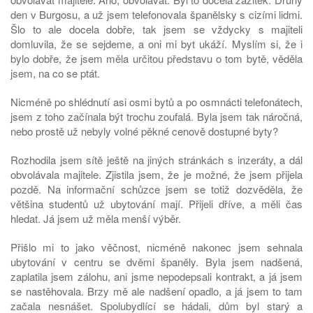
den v Burgosu, a už jsem telefonovala španělsky s cizími lidmi.
Šlo to ale docela dobře, tak jsem se vždycky s majiteli
domluvila, že se sejdeme, a oni mi byt ukáží. Myslím si, že i
bylo dobře, že jsem měla určitou představu o tom bytě, věděla
jsem, na co se ptát.
Nicméně po shlédnutí asi osmi bytů a po osmnácti telefonátech,
jsem z toho začínala být trochu zoufalá. Byla jsem tak náročná,
nebo prostě už nebyly volné pěkné cenově dostupné byty?
Rozhodila jsem sítě ještě na jiných stránkách s inzeráty, a dál
obvolávala majitele. Zjistila jsem, že je možné, že jsem přijela
pozdě. Na informační schůzce jsem se totiž dozvěděla, že
většina studentů už ubytování mají. Přijeli dříve, a měli čas
hledat. Já jsem už měla menší výběr.
Přišlo mi to jako věčnost, nicméně nakonec jsem sehnala
ubytování v centru se dvěmi španěly. Byla jsem nadšená,
zaplatila jsem zálohu, ani jsme nepodepsali kontrakt, a já jsem
se nastěhovala. Brzy mě ale nadšení opadlo, a já jsem to tam
začala nesnášet. Spolubydlící se hádali, dům byl starý a