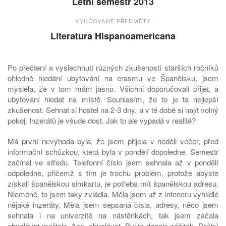
Letní semestr 2013
VYUČOVANÉ PŘEDMĚTY
Literatura Hispanoamericana
Po přečtení a vyslechnutí různých zkušeností starších ročníků
ohledně hledání ubytování na erasmu ve Španělsku, jsem
myslela, že v tom mám jasno. Všichni doporučovali přijet, a
ubytování hledat na místě. Souhlasím, že to je ta nejlepší
zkušenost. Sehnat si hostel na 2-3 dny, a v té době si najít volný
pokoj. Inzerátů je všude dost. Jak to ale vypadá v realitě?
Má první nevýhoda byla, že jsem přijela v neděli večer, před
informační schůzkou, která byla v pondělí dopoledne. Semestr
začínal ve středu. Telefonní číslo jsem sehnala až v pondělí
odpoledne, přičemž s tím je trochu problém, protože abyste
získali španělskou simkartu, je potřeba mít španělskou adresu.
Nicméně, to jsem taky zvládla. Měla jsem už z inteneru vyhlídlé
nějaké inzeráty, Měla jsem sepsaná čísla, adresy, něco jsem
sehnala i na univerzitě na nástěnkách, tak jsem začala
obvolávat majitele. Ano, obvolávat. Byl to docela zážitek. Drůhý