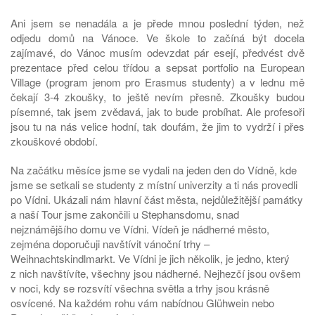
Ani jsem se nenadála a je přede mnou poslední týden, než
odjedu domů na Vánoce. Ve škole to začíná být docela
zajímavé, do Vánoc musím odevzdat pár esejí, předvést dvě
prezentace před celou třídou a sepsat portfolio na European
Village (program jenom pro Erasmus studenty) a v lednu mě
čekají 3-4 zkoušky, to ještě nevím přesně. Zkoušky budou
písemné, tak jsem zvědavá, jak to bude probíhat. Ale profesoři
jsou tu na nás velice hodní, tak doufám, že jim to vydrží i přes
zkouškové období.
Na začátku měsíce jsme se vydali na jeden den do Vídně, kde
jsme se setkali se studenty z místní univerzity a ti nás provedli
po Vídni. Ukázali nám hlavní část města, nejdůležitější památky
a naší Tour jsme zakončili u Stephansdomu, snad
nejznámějšího domu ve Vídni. Vídeň je nádherné město,
zejména doporučuji navštívit vánoční trhy –
Weihnachtskindlmarkt. Ve Vídni je jich několik, je jedno, který
z nich navštívíte, všechny jsou nádherné. Nejhezčí jsou ovšem
v noci, kdy se rozsvítí všechna světla a trhy jsou krásně
osvícené. Na každém rohu vám nabídnou Glühwein nebo