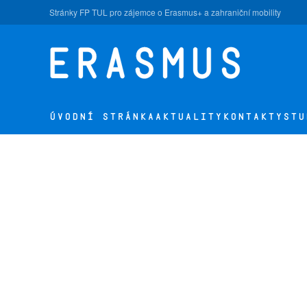
Stránky FP TUL pro zájemce o Erasmus+ a zahraniční mobility
Přejít na hlavní obsah
ÚVODNÍ STRÁNKA
AKTUALITY
KONTAKTY
STU