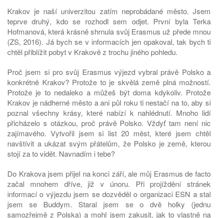
Krakov je naší univerzitou zatím neprobádané město. Jsem
teprve druhý, kdo se rozhodl sem odjet. První byla Terka
Hofmanová, která krásně shrnula svůj Erasmus už přede mnou
(ZS, 2016). Já bych se v informacích jen opakoval, tak bych ti
chtěl přiblížit pobyt v Krakově z trochu jiného pohledu.
Proč jsem si pro svůj Erasmus výjezd vybral právě Polsko a
konkrétně Krakov? Protože to je skvělá země plná možností.
Protože je to nedaleko a můžeš být doma kdykoliv. Protože
Krakov je nádherné město a ani půl roku ti nestačí na to, aby si
poznal všechny krásy, které nabízí k nahlédnutí. Mnoho lidí
přicházelo s otázkou, proč právě Polsko. Vždyť tam není nic
zajímavého. Vytvořil jsem si list 20 měst, které jsem chtěl
navštívit a ukázat svým přátelům, že Polsko je země, kterou
stojí za to vidět. Navnadím i tebe?
Do Krakova jsem přijel na konci září, ale můj Erasmus de facto
začal mnohem dříve, již v únoru. Při projíždění stránek
informací o výjezdu jsem se dozvěděl o organizaci ESN a stal
jsem se Buddym. Staral jsem se o dvě holky (jednu
samozřejmě z Polska) a mohl jsem zakusit, jak to vlastně na