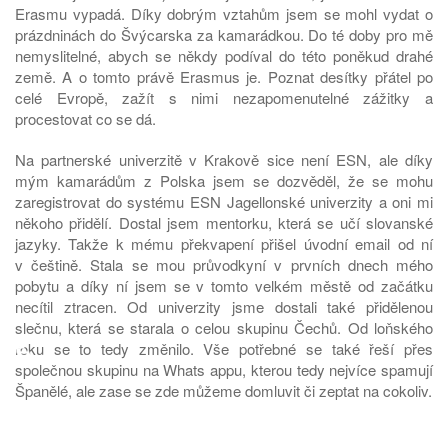
Erasmu vypadá. Díky dobrým vztahům jsem se mohl vydat o
prázdninách do Švýcarska za kamarádkou. Do té doby pro mě
nemyslitelné, abych se někdy podíval do této poněkud drahé
země. A o tomto právě Erasmus je. Poznat desítky přátel po
celé Evropě, zažít s nimi nezapomenutelné zážitky a
procestovat co se dá.
Na partnerské univerzitě v Krakově sice není ESN, ale díky
mým kamarádům z Polska jsem se dozvěděl, že se mohu
zaregistrovat do systému ESN Jagellonské univerzity a oni mi
někoho přidělí. Dostal jsem mentorku, která se učí slovanské
jazyky. Takže k mému překvapení přišel úvodní email od ní
v češtině. Stala se mou průvodkyní v prvních dnech mého
pobytu a díky ní jsem se v tomto velkém městě od začátku
necítil ztracen. Od univerzity jsme dostali také přidělenou
slečnu, která se starala o celou skupinu Čechů. Od loňského
♿
roku se to tedy změnilo. Vše potřebné se také řeší přes
společnou skupinu na Whats appu, kterou tedy nejvíce spamují
Španělé, ale zase se zde můžeme domluvit či zeptat na cokoliv.
Za celý čas se událo tolik zajímavých, vtipných, krásných i