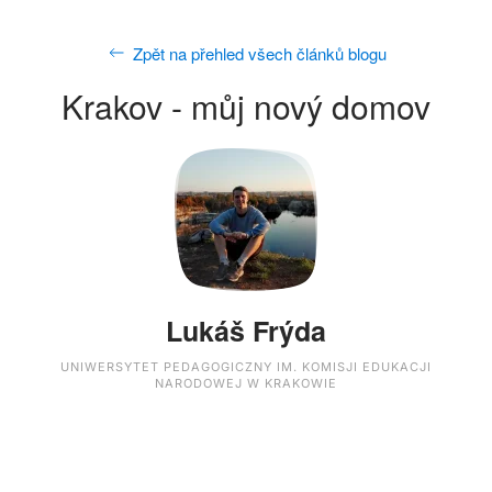
Zpět na přehled všech článků blogu
Krakov - můj nový domov
Lukáš Frýda
UNIWERSYTET PEDAGOGICZNY IM. KOMISJI EDUKACJI
NARODOWEJ W KRAKOWIE