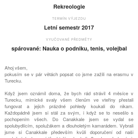
Rekreologie
TERMÍN VÝJEZDU
Letní semestr 2017
VYUČOVANÉ PŘEDMĚTY
spárované: Nauka o podniku, tenis, volejbal
Ahoj všem,
pokusím se v pár větách popsat co jsme zažili na erasmu v
Turecku.
Když jsem oznámil doma, že bych rád strávil 4 měsíce v
Turecku, mimické svaly všem členům ve vteřiny přestali
fungovat a jejich prázdné pohledy koukali do nikam.
Každopádně jsem si stál za svým, i když se to nesešlo s
pochopením všech. Do Canakkale jsem se vydal se
spolubydlícím, spolužákem a dlouholetým kamarádem. Vybrali
jsme si Canakkale především kvůli doporučení od naši