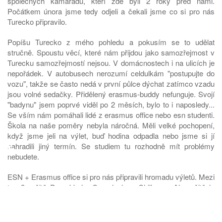
společných kamarádů, kteří zde byli 2 roky před námi.
Počátkem února jsme tedy odjeli a čekali jsme co si pro nás
Turecko připravilo.
Popíšu Turecko z mého pohledu a pokusím se to udělat
stručně. Spoustu věcí, které nám přijdou jako samozřejmost v
Turecku samozřejmostí nejsou. V domácnostech i na ulicích je
nepořádek. V autobusech nerozumí celdulkám "postupujte do
vozu", takže se často nedá v první půlce dýchat zatímco vzadu
jsou volné sedačky. Přidělený erasmus-buddy nefunguje. Svojí
"badynu" jsem poprvé viděl po 2 měsích, bylo to i naposledy...
Se vším nám pomáhali lidé z erasmus office nebo esn studenti.
Škola na naše poměry nebyla náročná. Měli velké pochopení,
když jsme jeli na výlet, buď hodina odpadla nebo jsme si jí
♿
nahradili jiný termín. Se studiem tu rozhodně mít problémy
nebudete.
ESN + Erasmus office si pro nás připravili hromadu výletů. Mezi
top 3 určitě Pamukkale, Capadocia a Chillness. Ale určitě je
dobré jet všude, protože Turecko, co se přírody týče, je opravdu
krásná země!