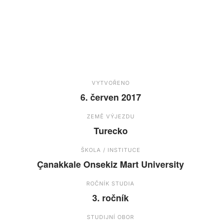
VYTVOŘENO
6. červen 2017
ZEMĚ VÝJEZDU
Turecko
ŠKOLA / INSTITUCE
Çanakkale Onsekiz Mart University
ROČNÍK STUDIA
3. ročník
STUDIJNÍ OBOR