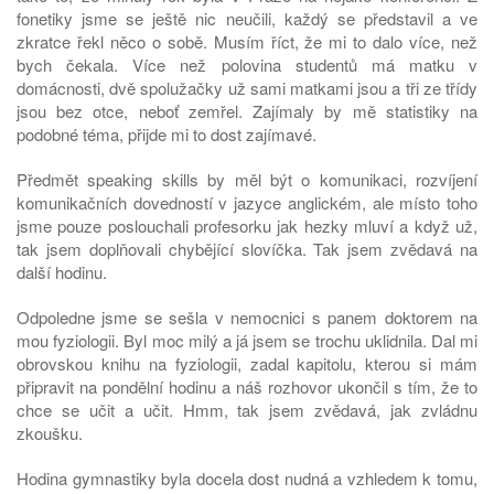
fonetiky jsme se ještě nic neučili, každý se představil a ve
zkratce řekl něco o sobě. Musím říct, že mi to dalo více, než
bych čekala. Více než polovina studentů má matku v
domácnosti, dvě spolužačky už sami matkami jsou a tři ze třídy
jsou bez otce, neboť zemřel. Zajímaly by mě statistiky na
podobné téma, přijde mi to dost zajímavé.
Předmět speaking skills by měl být o komunikaci, rozvíjení
komunikačních dovedností v jazyce anglickém, ale místo toho
jsme pouze poslouchali profesorku jak hezky mluví a když už,
tak jsem doplňovali chybějící slovíčka. Tak jsem zvědavá na
další hodinu.
Odpoledne jsme se sešla v nemocnici s panem doktorem na
mou fyziologii. Byl moc milý a já jsem se trochu uklidnila. Dal mi
obrovskou knihu na fyziologii, zadal kapitolu, kterou si mám
připravit na pondělní hodinu a náš rozhovor ukončil s tím, že to
chce se učit a učit. Hmm, tak jsem zvědavá, jak zvládnu
zkoušku.
Hodina gymnastiky byla docela dost nudná a vzhledem k tomu,