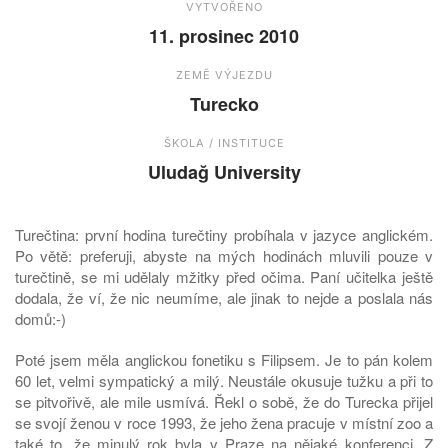
VYTVOŘENO
11. prosinec 2010
ZEMĚ VÝJEZDU
Turecko
ŠKOLA / INSTITUCE
Uludağ University
Turečtina: první hodina turečtiny probíhala v jazyce anglickém.
Po větě: preferuji, abyste na mých hodinách mluvili pouze v
turečtině, se mi udělaly mžitky před očima. Paní učitelka ještě
dodala, že ví, že nic neumíme, ale jinak to nejde a poslala nás
domů:-)
Poté jsem měla anglickou fonetiku s Filipsem. Je to pán kolem
60 let, velmi sympatický a milý. Neustále okusuje tužku a při to
se pitvořivě, ale mile usmívá. Řekl o sobě, že do Turecka přijel
se svojí ženou v roce 1993, že jeho žena pracuje v místní zoo a
také to, že minulý rok byla v Praze na nějaké konferenci. Z