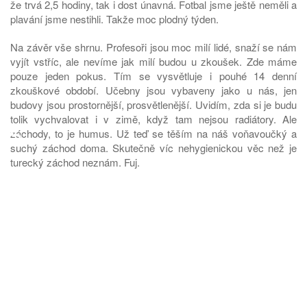
že trvá 2,5 hodiny, tak i dost únavná. Fotbal jsme ještě neměli a
plavání jsme nestihli. Takže moc plodný týden.
Na závěr vše shrnu. Profesoři jsou moc milí lidé, snaží se nám
vyjít vstříc, ale nevíme jak milí budou u zkoušek. Zde máme
pouze jeden pokus. Tím se vysvětluje i pouhé 14 denní
zkouškové období. Učebny jsou vybaveny jako u nás, jen
budovy jsou prostornější, prosvětlenější. Uvidím, zda si je budu
tolik vychvalovat i v zimě, když tam nejsou radiátory. Ale
♿
záchody, to je humus. Už teď se těším na náš voňavoučký a
suchý záchod doma. Skutečně víc nehygienickou věc než je
turecký záchod neznám. Fuj.