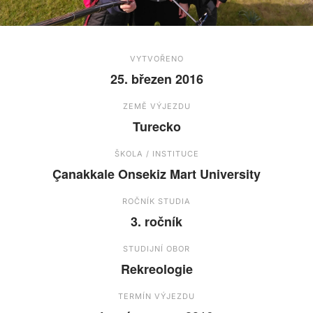
VYTVOŘENO
25. březen 2016
ZEMĚ VÝJEZDU
Turecko
ŠKOLA / INSTITUCE
Çanakkale Onsekiz Mart University
ROČNÍK STUDIA
3. ročník
STUDIJNÍ OBOR
Rekreologie
TERMÍN VÝJEZDU