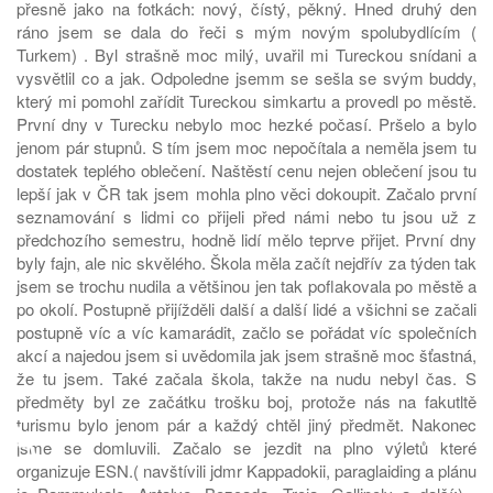
přesně jako na fotkách: nový, čístý, pěkný. Hned druhý den
ráno jsem se dala do řeči s mým novým spolubydlícím (
Turkem) . Byl strašně moc milý, uvařil mi Tureckou snídani a
vysvětlil co a jak. Odpoledne jsemm se sešla se svým buddy,
který mi pomohl zařídit Tureckou simkartu a provedl po městě.
První dny v Turecku nebylo moc hezké počasí. Pršelo a bylo
jenom pár stupnů. S tím jsem moc nepočítala a neměla jsem tu
dostatek teplého oblečení. Naštěstí cenu nejen oblečení jsou tu
lepší jak v ČR tak jsem mohla plno věci dokoupit. Začalo první
seznamování s lidmi co přijeli před námi nebo tu jsou už z
předchozího semestru, hodně lidí mělo teprve přijet. První dny
byly fajn, ale nic skvělého. Škola měla začít nejdřív za týden tak
jsem se trochu nudila a většinou jen tak poflakovala po městě a
po okolí. Postupně přijížděli další a další lidé a všichni se začali
postupně víc a víc kamarádit, začlo se pořádat víc společních
akcí a najedou jsem si uvědomila jak jsem strašně moc šťastná,
že tu jsem. Také začala škola, takže na nudu nebyl čas. S
předměty byl ze začátku trošku boj, protože nás na fakutltě
♿
turismu bylo jenom pár a každý chtěl jiný předmět. Nakonec
jsme se domluvili. Začalo se jezdit na plno výletů které
organizuje ESN.( navštívili jdmr Kappadokii, paraglaiding a plánu