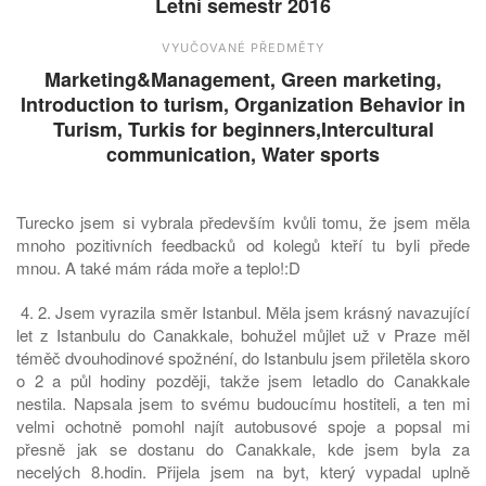
Letní semestr 2016
VYUČOVANÉ PŘEDMĚTY
Marketing&Management, Green marketing,
Introduction to turism, Organization Behavior in
Turism, Turkis for beginners,Intercultural
communication, Water sports
Turecko jsem si vybrala především kvůli tomu, že jsem měla
mnoho pozitivních feedbacků od kolegů kteří tu byli přede
mnou. A také mám ráda moře a teplo!:D
4. 2. Jsem vyrazila směr Istanbul. Měla jsem krásný navazující
let z Istanbulu do Canakkale, bohužel můjlet už v Praze měl
téměč dvouhodinové spožnéní, do Istanbulu jsem přiletěla skoro
o 2 a půl hodiny později, takže jsem letadlo do Canakkale
nestila. Napsala jsem to svému budoucímu hostiteli, a ten mi
velmi ochotně pomohl najít autobusové spoje a popsal mi
přesně jak se dostanu do Canakkale, kde jsem byla za
necelých 8.hodin. Přijela jsem na byt, který vypadal uplně