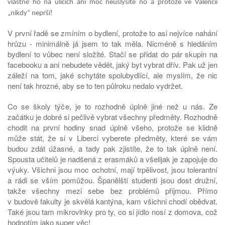
vlastně ho na ulicích ani moc neuslyšíte no a protože ve Valencii
„nikdy“ neprší!
V první řadě se zmíním o bydlení, protože to asi nejvíce nahání
hrůzu - minimálně já jsem to tak měla. Nicméně s hledáním
bydlení to vůbec není složité. Stačí se přidat do pár skupin na
facebooku a ani nebudete vědět, jaký byt vybrat dřív. Pak už jen
záleží na tom, jaké schytáte spolubydlící, ale myslím, že nic
není tak hrozné, aby se to ten půlroku nedalo vydržet.
Co se školy týče, je to rozhodně úplně jiné než u nás. Ze
začátku je dobré si pečlivě vybrat všechny předměty. Rozhodně
chodit na první hodiny snad úplně všeho, protože se klidně
může stát, že si v Liberci vyberete předměty, které se vám
budou zdát úžasné, a tady pak zjistíte, že to tak úplně není.
Spousta učitelů je nadšená z erasmáků a všelijak je zapojuje do
výuky. Všichni jsou moc ochotní, mají trpělivost, jsou tolerantní
a rádi se vším pomůžou. Španělští studenti jsou dost družní,
takže všechny mezi sebe bez problémů přijmou. Přímo
v budově fakulty je skvělá kantýna, kam všichni chodí obědvat.
Také jsou tam mikrovlnky pro ty, co si jídlo nosí z domova, což
hodnotím jako super věc!