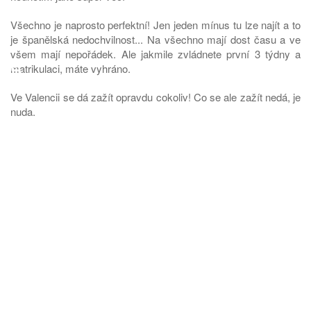
Všechno je naprosto perfektní! Jen jeden mínus tu lze najít a to
je španělská nedochvilnost... Na všechno mají dost času a ve
všem mají nepořádek. Ale jakmile zvládnete první 3 týdny a
♿
matrikulaci, máte vyhráno.
Ve Valencii se dá zažít opravdu cokoliv! Co se ale zažít nedá, je
nuda.
Je tu totiž:
spousta sportovního vyžití → park, kde běhá snad celá
Valencie.
spousta erasmáckých kanceláří, které dělají skvělé výlety
do různých končin Španělska. Ty rozhodně stojí za to! Po
čase, když už máte partičku kamarádů, je to neuvěřitelná
legrace. Dostanete se na místa, která opravdu stojí za to a
kam byste asi jen tak na dovču nejeli.
a hlavně – PÁRTY, které trvají nonstop od pondělí do pátku.