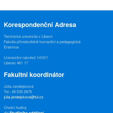
Korespondenční Adresa
Technická univerzita v Liberci
Fakulta přírodovědně humanitní a pedagogická
Erasmus
Univerzitní náměstí 1410/1
Liberec 461 17
Fakultní koordinátor
Júlia Jandejsková
Tel.: 48 535 2876
julia.jandejskova@tul.cz
Úřední hodiny
dle
Studijního oddělení