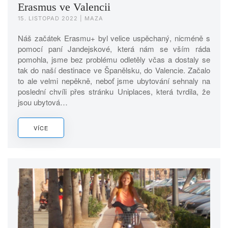
Erasmus ve Valencii
15. LISTOPAD 2022
| MAZA
Náš začátek Erasmu+ byl velice uspěchaný, nicméně s
pomocí paní Jandejskové, která nám se vším ráda
pomohla, jsme bez problému odletěly včas a dostaly se
tak do naší destinace ve Španělsku, do Valencie. Začalo
to ale velmi nepěkně, neboť jsme ubytování sehnaly na
poslední chvíli přes stránku Uniplaces, která tvrdila, že
jsou ubytová…
VÍCE