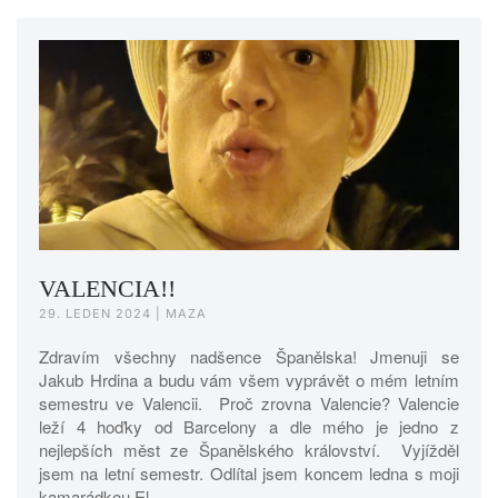
VALENCIA!!
29. LEDEN 2024
| MAZA
Zdravím všechny nadšence Španělska! Jmenuji se
Jakub Hrdina a budu vám všem vyprávět o mém letním
semestru ve Valencii. Proč zrovna Valencie? Valencie
leží 4 hoďky od Barcelony a dle mého je jedno z
nejlepších měst ze Španělského království. Vyjížděl
jsem na letní semestr. Odlítal jsem koncem ledna s moji
kamarádkou El…