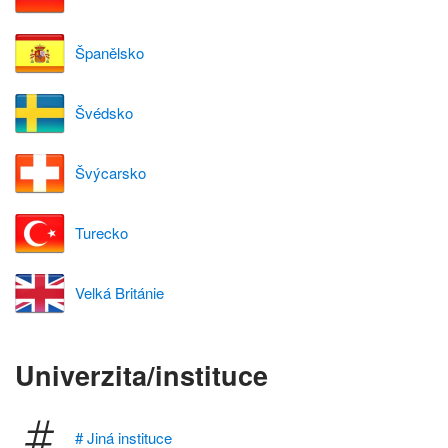
Španělsko
Švédsko
Švýcarsko
Turecko
Velká Británie
Univerzita/instituce
# Jiná instituce