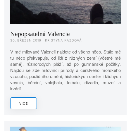
Nepopsatelná Valencie
30. BŘEZEN 2016
| KRISTÝNA KAZDOVÁ
V mé milované Valencii najdete od všeho něco. Stále mě
tu něco překvapuje, od lidí z různých zemí (včetně mě
samé), různorodých pláží, až po gurmánské požitky.
Najdou se zde milovníci přírody a čerstvého mořského
vzduchu, pouličního umění, historických center i klidných
vesnic, běhání, volejbalu, fotbalu, divadla, muzeí a
kvárií…
VÍCE