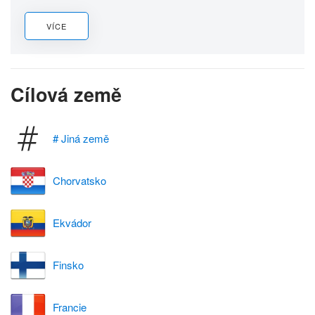
VÍCE
Cílová země
# Jiná země
Chorvatsko
Ekvádor
Finsko
Francie