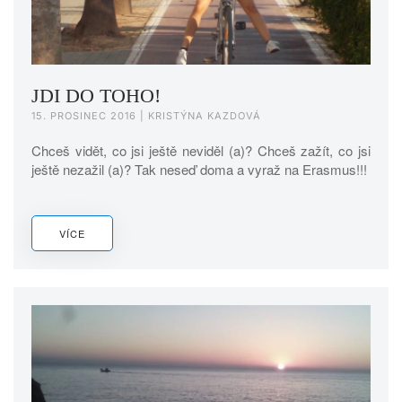
JDI DO TOHO!
15. PROSINEC 2016
| KRISTÝNA KAZDOVÁ
Chceš vidět, co jsi ještě neviděl (a)? Chceš zažít, co jsi
ještě nezažil (a)? Tak neseď doma a vyraž na Erasmus!!!
VÍCE