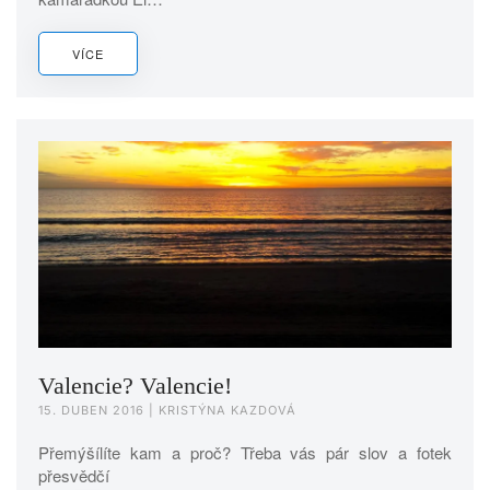
VÍCE
Valencie? Valencie!
15. DUBEN 2016
| KRISTÝNA KAZDOVÁ
Přemýšílíte kam a proč? Třeba vás pár slov a fotek
přesvědčí