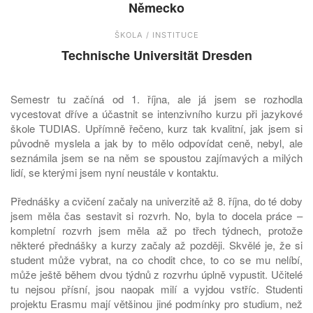
Německo
ŠKOLA / INSTITUCE
Technische Universität Dresden
Semestr tu začíná od 1. října, ale já jsem se rozhodla
vycestovat dříve a účastnit se intenzivního kurzu při jazykové
škole TUDIAS. Upřímně řečeno, kurz tak kvalitní, jak jsem si
původně myslela a jak by to mělo odpovídat ceně, nebyl, ale
seznámila jsem se na něm se spoustou zajímavých a milých
lidí, se kterými jsem nyní neustále v kontaktu.
Přednášky a cvičení začaly na univerzitě až 8. října, do té doby
jsem měla čas sestavit si rozvrh. No, byla to docela práce –
kompletní rozvrh jsem měla až po třech týdnech, protože
některé přednášky a kurzy začaly až později. Skvělé je, že si
student může vybrat, na co chodit chce, to co se mu nelíbí,
může ještě během dvou týdnů z rozvrhu úplně vypustit. Učitelé
tu nejsou přísní, jsou naopak milí a vyjdou vstříc. Studenti
projektu Erasmu mají většinou jiné podmínky pro studium, než