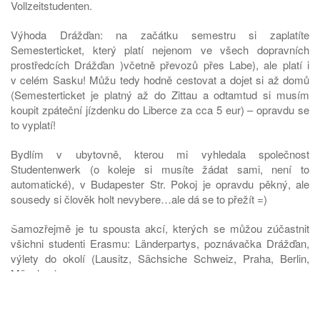
Vollzeitstudenten.
Výhoda Drážďan: na začátku semestru si zaplatíte
Semesterticket, který platí nejenom ve všech dopravních
prostředcích Drážďan )včetně převozů přes Labe), ale platí i
v celém Sasku! Můžu tedy hodně cestovat a dojet si až domů
(Semesterticket je platný až do Zittau a odtamtud si musím
koupit zpáteční jízdenku do Liberce za cca 5 eur) – opravdu se
to vyplatí!
Bydlím v ubytovně, kterou mi vyhledala společnost
Studentenwerk (o koleje si musíte žádat sami, není to
automatické), v Budapester Str. Pokoj je opravdu pěkný, ale
sousedy si člověk holt nevybere…ale dá se to přežít =)
♿
Samozřejmě je tu spousta akcí, kterých se můžou zúčastnit
všichni studenti Erasmu: Länderpartys, poznávačka Drážďan,
výlety do okolí (Lausitz, Sächsiche Schweiz, Praha, Berlin,
München) …
Všem doporučuji, protože za 1. lidé jsou tu opravdu milí, 2. Je to
blízko domů (ale to neznamená, že jsem každý víkend doma!!