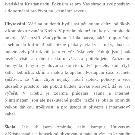
švédském Kristianstadu. Pokusím se pro Vás shrnout své postřehy
a doporučení pro život na „drsném“ severu.
Ubytování
. Většina studentů bydlí asi pět minut chůzí od školy
v komplexu zvaném Krebo. V prvním okamžiku, kdy vstoupíte do
pokoje, Vás ozáří všudypřítomná bílá barva, takže doporučuje
s sebou do kufru přibalit různé plakáty, vlajky a fotky, jinak se
budete celý půl rok cítit jako ve vězeňské cele. Pokoje jsou jinak
hezké, čisté a máte tu skoro vše, co potřebujete. Zařízenou
kuchyňku (chybí rychlovarná konvice), dvě postele, stůl, čtyři
židle, ledničku, skříň a malou koupelnu. Postupem času začnete
zjišťovat, že Vám chybí nějaký noční stolek, poličky a více
úložného prostoru, ale pokud budete trošku kreativní, dá se vše
vyřešit. V Krebu je zdarma prádelna, sauna a internet.
S internetem jsou ale neskutečné potíže, takže se obalte opravdu
velkou dávkou trpělivosti a pro jistotu si přivezte i internetový
kabel.
Škola
. Jak už jsem zmínila, celý kampus Univerzity
v Kristianstadu je kousek od ubytování a máte tu vše, co ke studiu