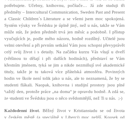
potřebujete. Učebny, knihovnu, počítače… Já zde studuji tři
předměty – Intercultural Communication, Sweden Past and Present
a Classic Children´s Literature a se všemi jsem moc spokojená.
Systém výuky ve Švédsku je úplně jiný, než u nás, takže se Vám
může stát, že jeden předmět trvá jen měsíc a podobně. I přístup
vyučujících je, podle mého názoru, hodně rozdílný. Učitelé jsou
velmi otevření a při prvním setkání Vám jsou schopni převyprávět
celý svůj život i s detaily. Na začátku kurzu Vás vítají u dveří
(většinou to dělají i při dalších hodinách), představí se Vám
křestním jménem, tyká se jim a nikde nezmiňují své akademické
tituly, takže je tu taková více přátelská atmosféra. Povinných
hodin ve škole není tolik jako u nás, ale to neznamená, že by se
studenti flákali. Naopak, knihovna i studijní prostory jsou plné
♿
každý den, protože práce „na doma“ je opravdu hodně. A zdá se,
že studenti ve Švédsku jsou o něco svědomitější, než Ti u nás. ;-)
Každodenní život
. Běžný život v Kristianstadu se od života
v českém městě (a speciálně v Liberci) moc neliší. Kousek od
školy je supermarket, kde seženete vše, od typických švédských