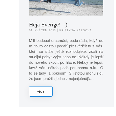
Heja Sverige! :-)
14. KVĚTEN 2013
| KRISTÝNA KAZDOVÁ
Milí budoucí erasmáci, budu ráda, když se
mi touto cestou podaří přesvědčit ty z vás,
kteří se stále ještě rozhodujete, zdali na
studijní pobyt vyjet nebo ne. Někdy je lepší
do nového skočit po hlavě. Někdy je lepší,
když vám někdo podá pomocnou ruku. O
to se tady já pokusím. S jistotou mohu říci,
že jsem prožila jedno z nejbáječnějš…
VÍCE