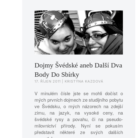
Dojmy Švédské aneb Další Dva
Body Do Sbírky
17. ŘÍJEN 2011
| KRISTÝNA KAZDOVÁ
V minulém čísle jste se mohli dočíst o
mých prvních dojmech ze studijního pobytu
ve Švédsku, o mých názorech na zdejší
zimu, na jazyk, na vysoké ceny, na
švédské rysy a povahu, či na pseudo-
milovnictví přírody. Nyní se pokusím
představit některé ze svých dalších