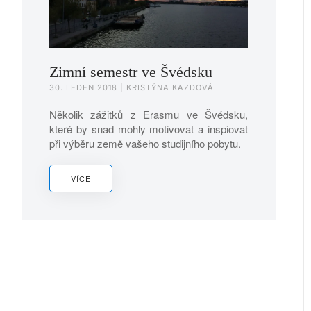
Zimní semestr ve Švédsku
30. LEDEN 2018
| KRISTÝNA KAZDOVÁ
Několik zážitků z Erasmu ve Švédsku,
které by snad mohly motivovat a inspiovat
při výběru země vašeho studijního pobytu.
VÍCE