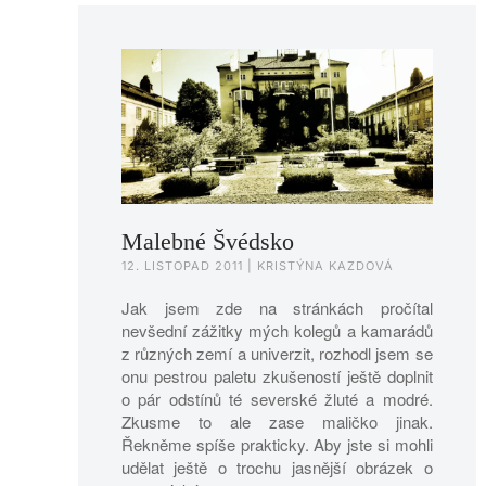
Malebné Švédsko
12. LISTOPAD 2011
| KRISTÝNA KAZDOVÁ
Jak jsem zde na stránkách pročítal
nevšední zážitky mých kolegů a kamarádů
z různých zemí a univerzit, rozhodl jsem se
onu pestrou paletu zkušeností ještě doplnit
o pár odstínů té severské žluté a modré.
Zkusme to ale zase maličko jinak.
Řekněme spíše prakticky. Aby jste si mohli
udělat ještě o trochu jasnější obrázek o