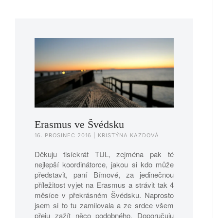
Erasmus ve Švédsku
16. PROSINEC 2016
| KRISTÝNA KAZDOVÁ
Děkuju tisíckrát TUL, zejména pak té
nejlepší koordinátorce, jakou si kdo může
představit, paní Bímové, za jedinečnou
příležitost vyjet na Erasmus a strávit tak 4
měsíce v překrásném Švédsku. Naprosto
jsem si to tu zamilovala a ze srdce všem
přeju zažít něco podobného. Doporučuju