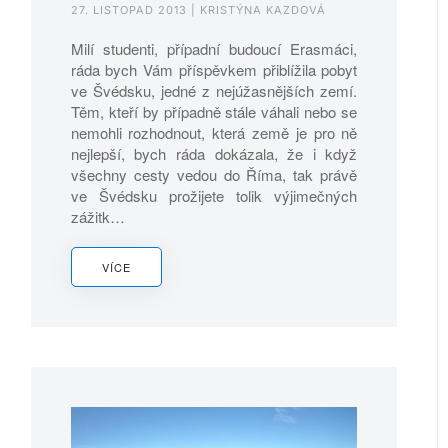
27. LISTOPAD 2013
| KRISTÝNA KAZDOVÁ
Milí studenti, případní budoucí Erasmáci,
ráda bych Vám příspěvkem přiblížila pobyt
ve Švédsku, jedné z nejúžasnějších zemí.
Těm, kteří by případně stále váhali nebo se
nemohli rozhodnout, která země je pro ně
nejlepší, bych ráda dokázala, že i když
všechny cesty vedou do Říma, tak právě
ve Švédsku prožijete tolik výjimečných
zážitk…
VÍCE