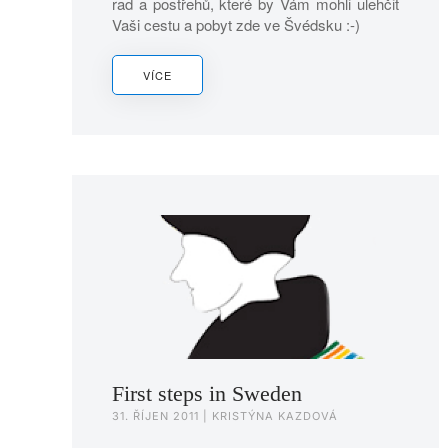
rad a postřehů, které by Vám mohli ulehčit
Vaši cestu a pobyt zde ve Švédsku :-)
VÍCE
First steps in Sweden
31. ŘÍJEN 2011
| KRISTÝNA KAZDOVÁ