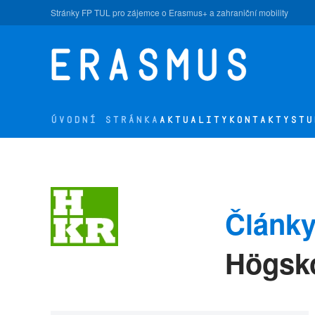
Stránky FP TUL pro zájemce o Erasmus+ a zahraniční mobility
Přejít na hlavní obsah
ÚVODNÍ STRÁNKA
AKTUALITY
KONTAKTY
STU
Články
Högsko