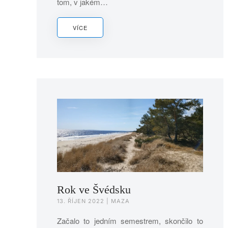
tom, v jakém…
VÍCE
Rok ve Švédsku
13. ŘÍJEN 2022
| MAZA
Začalo to jedním semestrem, skončilo to