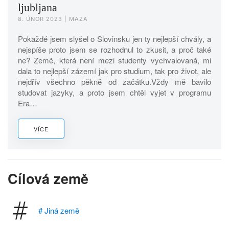
ljubljana
8. ÚNOR 2023
| MAZA
Pokaždé jsem slyšel o Slovinsku jen ty nejlepší chvály, a
nejspíše proto jsem se rozhodnul to zkusit, a proč také
ne? Země, která není mezi studenty vychvalovaná, mi
dala to nejlepší zázemí jak pro studium, tak pro život, ale
nejdřív všechno pěkně od začátku.Vždy mě bavilo
studovat jazyky, a proto jsem chtěl vyjet v programu
Era…
VÍCE
Cílová země
# Jiná země