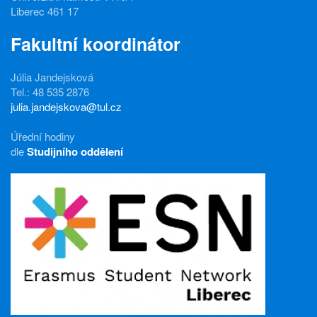
Liberec 461 17
Fakultní koordinátor
Júlia Jandejsková
Tel.: 48 535 2876
julia.jandejskova@tul.cz
Úřední hodiny
dle
Studijního oddělení