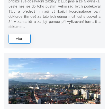
přiblížil své dosavadní zážitky z Ljubljaně a ze Slovinska.
Ještě než se do toho pustím velmi rád bych poděkoval
TUL a především naší výnikající koordinátorce paní
doktorce Bímové za tuto jedinečnou možnost studovat a
žít v zahraničí a za její pomoc při vyřizování formalit a
dokume…
VÍCE