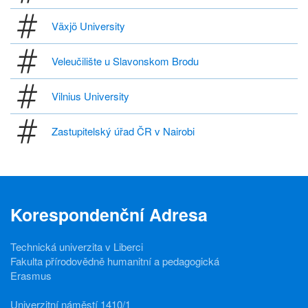
Växjö University
Veleučilište u Slavonskom Brodu
Vilnius University
Zastupitelský úřad ČR v Nairobi
Korespondenční Adresa
Technická univerzita v Liberci
Fakulta přírodovědně humanitní a pedagogická
Erasmus
Univerzitní náměstí 1410/1