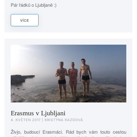
Pár řádků o Ljubljaně :)
VÍCE
Erasmus v Ljubljani
4. KVĚTEN 2017
| KRISTÝNA KAZDOVÁ
Živjo, budoucí Erasmáci. Rád bych vám touto cestou