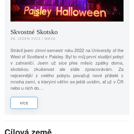
Skvostné Skotsko
28. LEDEN 2023
| MAZA
Strávil jsem zimní semestr roku 2022 na University of the
West of Scotland v Paisley. Byl to můj první studijní pobyt
v zahraničí. Jsem už sice přes měsíc zpátky doma,
skotskou zkušenost ale stále zpracovávám. Za
nejcennější z celého pobytu považuji nové přátelé z
mnoha zemí, s kterými věřím se ještě uvidím, ať už v ČR
nebo u nich do…
VÍCE
Cílová země