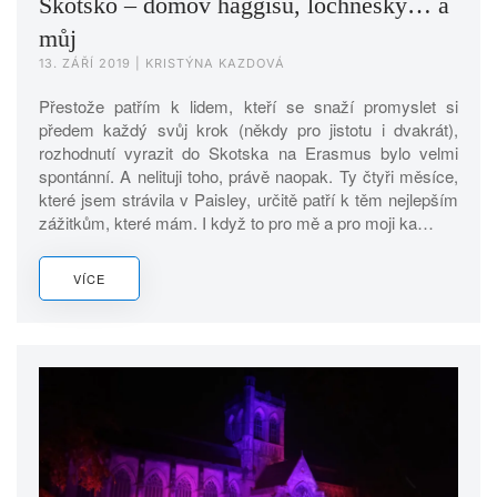
Skotsko – domov haggisu, lochnesky… a
můj
13. ZÁŘÍ 2019
| KRISTÝNA KAZDOVÁ
Přestože patřím k lidem, kteří se snaží promyslet si
předem každý svůj krok (někdy pro jistotu i dvakrát),
rozhodnutí vyrazit do Skotska na Erasmus bylo velmi
spontánní. A nelituji toho, právě naopak. Ty čtyři měsíce,
které jsem strávila v Paisley, určitě patří k těm nejlepším
zážitkům, které mám. I když to pro mě a pro moji ka…
VÍCE