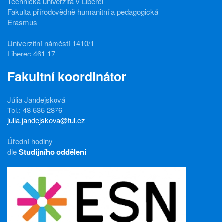
Technická univerzita v Liberci
Fakulta přírodovědně humanitní a pedagogická
Erasmus
Univerzitní náměstí 1410/1
Liberec 461 17
Fakultní koordinátor
Júlia Jandejsková
Tel.: 48 535 2876
julia.jandejskova@tul.cz
Úřední hodiny
dle
Studijního oddělení