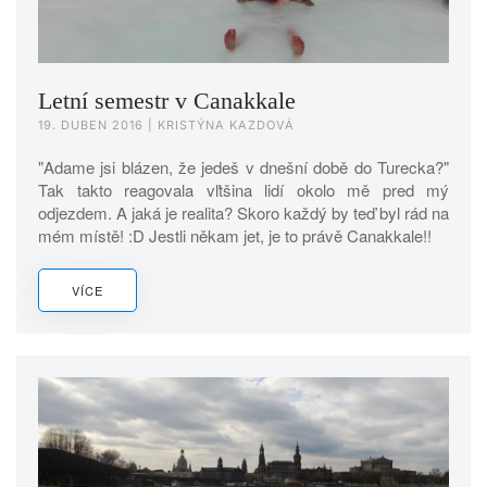
Letní semestr v Canakkale
19. DUBEN 2016
| KRISTÝNA KAZDOVÁ
"Adame jsi blázen, že jedeš v dnešní době do Turecka?"
Tak takto reagovala vľtšina lidí okolo mě pred mý
odjezdem. A jaká je realita? Skoro každý by teď byl rád na
mém místě! :D Jestli někam jet, je to právě Canakkale!!
VÍCE