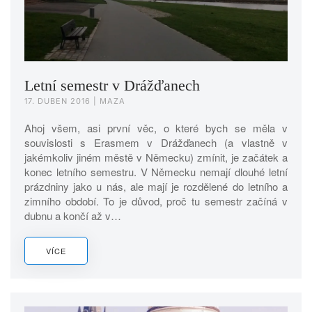
Letní semestr v Drážďanech
17. DUBEN 2016
| MAZA
Ahoj všem, asi první věc, o které bych se měla v
souvislosti s Erasmem v Drážďanech (a vlastně v
jakémkoliv jiném městě v Německu) zmínit, je začátek a
konec letního semestru. V Německu nemají dlouhé letní
prázdniny jako u nás, ale mají je rozdělené do letního a
zimního období. To je důvod, proč tu semestr začíná v
dubnu a končí až v…
VÍCE