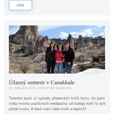
VÍCE
Úžasný semestr v Canakkale
25. BŘEZEN 2016
| KRISTÝNA KAZDOVÁ
Turecko jsem si vybrala především kvůli tomu, že jsem
měla mnoho pozitivních feedbacků od kolegů kteří tu byli
přede mnou. A také mám ráda moře a teplo!:D