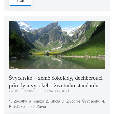
VÍCE
Švýcarsko – země čokolády, dechberoucí
přírody a vysokého životního standardu
24. DUBEN 2016
| KRISTÝNA KAZDOVÁ
1. Začátky a příjezd 2. Škola 3. Život ve Švýcarsku 4.
Praktické info 5. Závěr