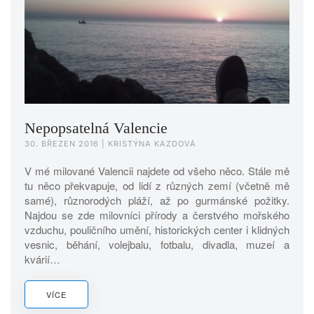
Nepopsatelná Valencie
30. BŘEZEN 2016
| KRISTÝNA KAZDOVÁ
V mé milované Valencii najdete od všeho něco. Stále mě
tu něco překvapuje, od lidí z různých zemí (včetně mě
samé), různorodých pláží, až po gurmánské požitky.
Najdou se zde milovníci přírody a čerstvého mořského
vzduchu, pouličního umění, historických center i klidných
vesnic, běhání, volejbalu, fotbalu, divadla, muzeí a
kvárií…
VÍCE