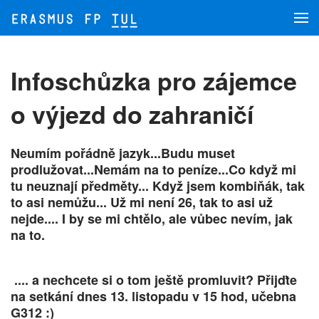
Přejít na hlavní obsah
Infoschůzka pro zájemce
o výjezd do zahraničí
Neumím pořádně jazyk...Budu muset
prodlužovat...Nemám na to peníze...Co když mi
tu neuznají předměty... Když jsem kombiňák, tak
to asi nemůžu... Už mi není 26, tak to asi už
nejde.... I by se mi chtělo, ale vůbec nevím, jak
na to.
.... a nechcete si o tom ještě promluvit? Přijďte
na setkání dnes 13. listopadu v 15 hod, učebna
G312 :)