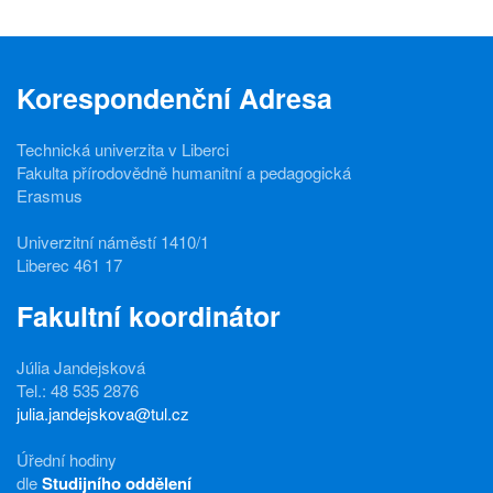
Korespondenční Adresa
Technická univerzita v Liberci
Fakulta přírodovědně humanitní a pedagogická
Erasmus
Univerzitní náměstí 1410/1
Liberec 461 17
Fakultní koordinátor
Júlia Jandejsková
Tel.: 48 535 2876
julia.jandejskova@tul.cz
Úřední hodiny
dle
Studijního oddělení