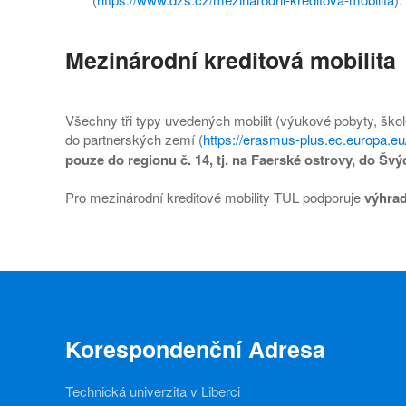
Mezinárodní kreditová mobilita
Všechny tři typy uvedených mobilit (výukové pobyty, škol
do partnerských zemí (
https://erasmus-plus.ec.europa.eu
pouze do regionu č. 14, tj. na Faerské ostrovy, do Švý
Pro mezinárodní kreditové mobility TUL podporuje
výhrad
Korespondenční Adresa
Technická univerzita v Liberci