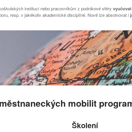
oškolských institucí nebo pracovníkům z podnikové sféry
vyučovat 
ru, resp. v jakékoliv akademické disciplíně. Nově lze absolvovat i
j
zaměstnaneckých mobilit progr
Školení