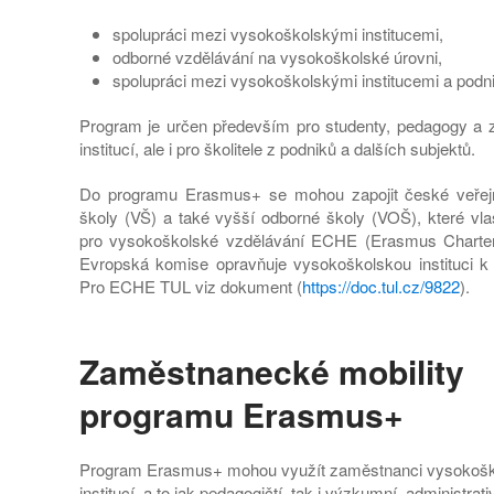
spolupráci mezi vysokoškolskými institucemi,
odborné vzdělávání na vysokoškolské úrovni,
spolupráci mezi vysokoškolskými institucemi a podni
Program je určen především pro studenty, pedagogy a
institucí, ale i pro školitele z podniků a dalších subjektů.
Do programu Erasmus+ se mohou zapojit české veřej
školy (VŠ) a také vyšší odborné školy (VOŠ), které vl
pro vysokoškolské vzdělávání ECHE (Erasmus Charter 
Evropská komise opravňuje vysokoškolskou instituci 
Pro ECHE TUL viz dokument (
https://doc.tul.cz/9822
).
Zaměstnanecké mobility
programu Erasmus+
Program Erasmus+ mohou využít zaměstnanci vysokoš
institucí, a to jak pedagogičtí, tak i výzkumní, administrativ