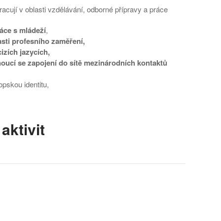
racují v oblasti vzdělávání, odborné přípravy a práce
ráce s mládeží
,
asti profesního zaměření,
zích jazycích,
noucí se zapojení do sítě mezinárodních kontaktů
pskou identitu,
ktivit