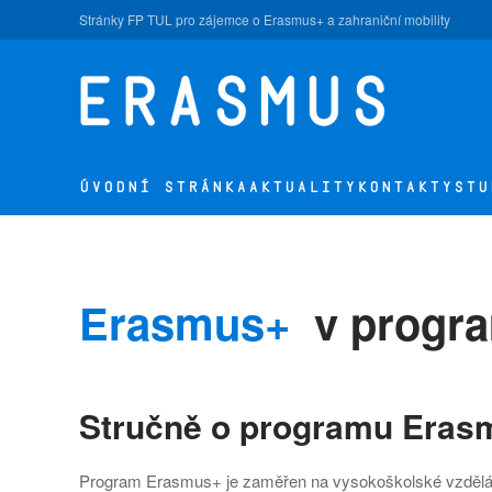
Stránky FP TUL pro zájemce o Erasmus+ a zahraniční mobility
Přejít na hlavní obsah
ÚVODNÍ STRÁNKA
AKTUALITY
KONTAKTY
STU
Erasmus+
v progr
Stručně o programu Eras
Program Erasmus+ je zaměřen na vysokoškolské vzděláv