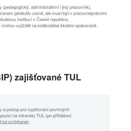
pedagogický, administrativní i jiný pracovník),
anem jakékoliv země, ale musí být v pracovněprávním
školskou institucí v České republice,
 mohou vyjíždět na krátkodobá školení opakovaně.
IP) zajišťované TUL
y a postup pro vyplňování povinných
zici na Intranetu TUL (po přihlášení
t.tul.cz/intranet-