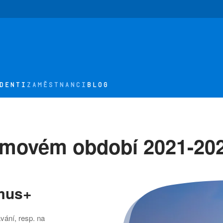
DENTI
ZAMĚSTNANCI
BLOG
amovém období 2021-20
mus+
ání, resp. na