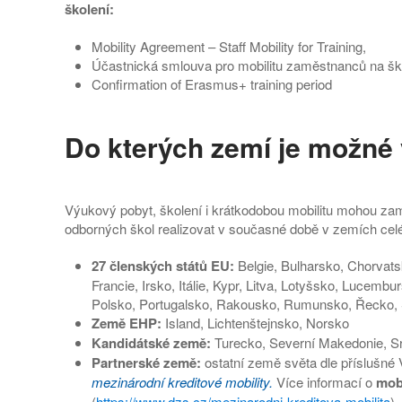
školení:
Mobility Agreement – Staff Mobility for Training,
Účastnická smlouva pro mobilitu zaměstnanců na šk
Confirmation of Erasmus+ training period
Do kterých zemí je možné
Výukový pobyt, školení i krátkodobou mobilitu mohou z
odborných škol realizovat v současné době v zemích cel
27 členských států EU:
Belgie, Bulharsko, Chorvats
Francie, Irsko, Itálie, Kypr, Litva, Lotyšsko, Luce
Polsko, Portugalsko, Rakousko, Rumunsko, Řecko, 
Země EHP:
Island, Lichtenštejnsko, Norsko
Kandidátské země:
Turecko, Severní Makedonie, S
Partnerské země:
ostatní země světa dle příslušné 
mezinárodní kreditové mobility.
Více informací o
mob
(
https://www.dzs.cz/mezinarodni-kreditova-mobilita
).