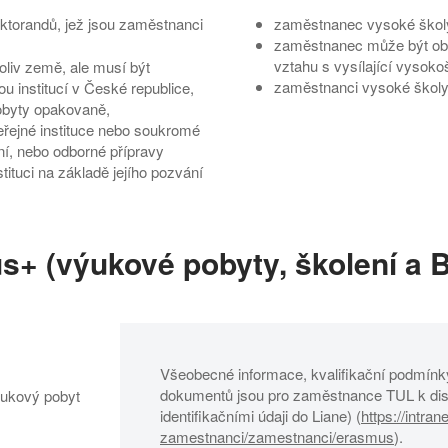
torandů, jež jsou zaměstnanci
zaměstnanec vysoké školy (
zaměstnanec může být obč
vztahu s vysílající vysoko
iv země, ale musí být
zaměstnanci vysoké školy
u institucí v České republice,
obyty opakovaně,
veřejné instituce nebo soukromé
ní, nebo odborné přípravy
tituci na základě jejího pozvání
+ (výukové pobyty, školení a B
Všeobecné informace, kvalifikační podmínk
dokumentů jsou pro zaměstnance TUL k dispo
ýukový pobyt
identifikačními údaji do Liane) (
https://intrane
zamestnanci/zamestnanci/erasmus
).