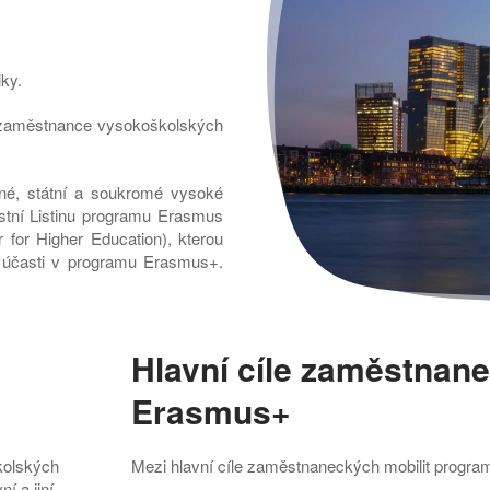
ky.
 zaměstnance vysokoškolských
né, státní a soukromé vysoké
astní Listinu programu Erasmus
for Higher Education), kterou
k účasti v programu Erasmus+.
Hlavní cíle zaměstnan
Erasmus+
kolských
Mezi hlavní cíle zaměstnaneckých mobilit progra
ní a jiní