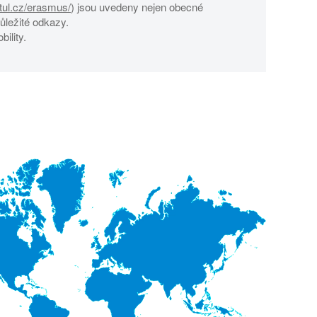
tul.cz/erasmus/
) jsou uvedeny nejen obecné
ůležité odkazy.
ility.