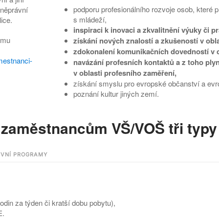
podporu profesionálního rozvoje osob, které p
vněprávní
s mládeží,
ice.
inspiraci k inovaci a zkvalitnění výuky či p
amu
získání nových znalostí a zkušeností v obl
zdokonalení komunikačních dovedností v ci
mestnanci-
navázání profesních kontaktů a z toho ply
v oblasti profesního zaměření,
získání smyslu pro evropské občanství a evro
poznání kultur jiných zemí.
zaměstnancům VŠ/VOŠ tři typy a
IVNÍ PROGRAMY
din za týden či kratší dobu pobytu),
E.