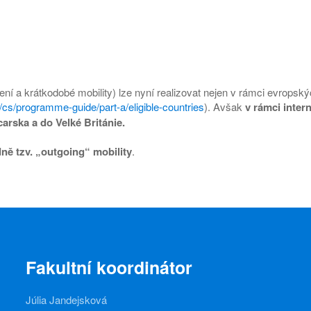
ení a krátkodobé mobility) lze nyní realizovat nejen v rámci evropsk
/cs/programme-guide/part-a/eligible-countries
). Avšak
v rámci inter
carska a do Velké Británie.
ně tzv. „outgoing“ mobility
.
Fakultní koordinátor
Júlia Jandejsková