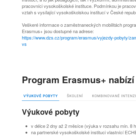
pracovníci vysokoškolské instituce. Podmínkou je praco
vztah s vysílající vysokoškolskou institucí v České republ
Veškeré informace o zaměstnaneckých mobilitách progr
Erasmus+ jsou dostupné na adrese:
https://www.dzs.cz/program/erasmus/vyjezdy-pobyty/za
vs
Program Erasmus+ nabízí 
VÝUKOVÉ POBYTY
ŠKOLENÍ
KOMBINOVANÉ INTENZ
Výukové pobyty
v délce 2 dny až 2 měsíce (výuka v rozsahu min. 8 ho
na partnerské vysokoškolské instituci vlastnící ECH