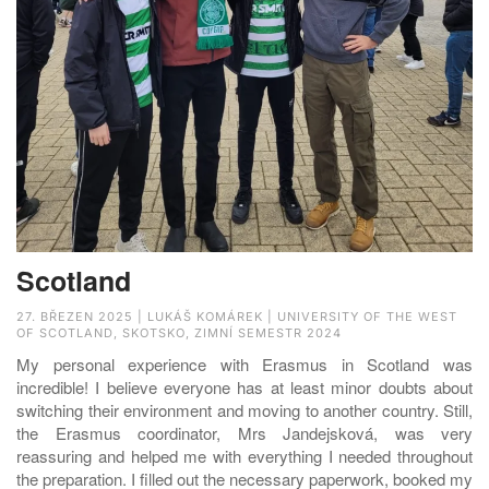
Scotland
27. BŘEZEN 2025 | LUKÁŠ KOMÁREK | UNIVERSITY OF THE WEST
OF SCOTLAND, SKOTSKO, ZIMNÍ SEMESTR 2024
My personal experience with Erasmus in Scotland was
incredible! I believe everyone has at least minor doubts about
switching their environment and moving to another country. Still,
the Erasmus coordinator, Mrs Jandejsková, was very
reassuring and helped me with everything I needed throughout
the preparation. I filled out the necessary paperwork, booked my