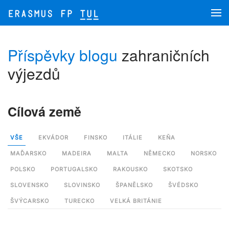
Přejít na hlavní obsah
Příspěvky blogu
zahraničních
výjezdů
Cílová země
VŠE
EKVÁDOR
FINSKO
ITÁLIE
KEŇA
MAĎARSKO
MADEIRA
MALTA
NĚMECKO
NORSKO
POLSKO
PORTUGALSKO
RAKOUSKO
SKOTSKO
SLOVENSKO
SLOVINSKO
ŠPANĚLSKO
ŠVÉDSKO
ŠVÝCARSKO
TURECKO
VELKÁ BRITÁNIE