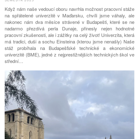
SEMESTR 2025
Když nám naše vedoucí oboru navrhla možnost pracovní stáže
na spřátelené univerzitě v Maďarsku, chvíli jsme váhaly, ale
nakonec nám dva měsíce strávené v Budapešti, které se ne
nadarmo přezdívá perla Dunaje, přinesly nejen hodnotné
pracovní zkušenosti, ale i zážitky na celý život! Univerzita, která
má tradici, duši a sochu Einsteina (kterou jsme nenašly) Naše
stáž probíhala na Budapešťské technické a ekonomické
univerzitě (BME), jedné z nejprestižnějších technických škol ve
střední…