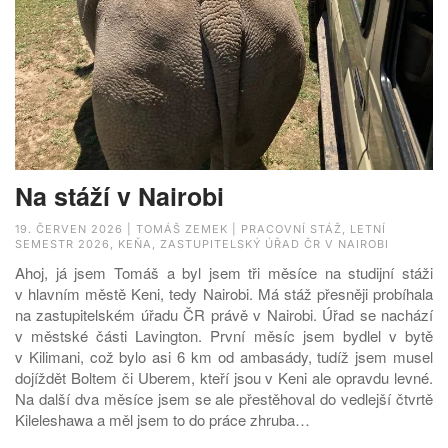
Na stáží v Nairobi
19. ČERVEN 2026 | TOMÁŠ ZEMEK | PRACOVNÍ STÁŽ, LETNÍ
SEMESTR 2026, KEŇA, ZASTUPITELSKÝ ÚŘAD ČR V NAIROBI
Ahoj, já jsem Tomáš a byl jsem tři měsíce na studijní stáži
v hlavním městě Keni, tedy Nairobi. Má stáž přesněji probíhala
na zastupitelském úřadu ČR právě v Nairobi. Úřad se nachází
v městské části Lavington. První měsíc jsem bydlel v bytě
v Kilimani, což bylo asi 6 km od ambasády, tudíž jsem musel
dojíždět Boltem či Uberem, kteří jsou v Keni ale opravdu levné.
Na další dva měsíce jsem se ale přestěhoval do vedlejší čtvrtě
Kileleshawa a měl jsem to do práce zhruba…