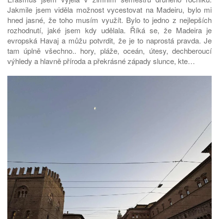
Jakmile jsem viděla možnost vycestovat na Madeiru, bylo mi
hned jasné, že toho musím využít. Bylo to jedno z nejlepších
rozhodnutí, jaké jsem kdy udělala. Říká se, že Madeira je
evropská Havaj a můžu potvrdit, že je to naprostá pravda. Je
tam úplně všechno.. hory, pláže, oceán, útesy, dechberoucí
výhledy a hlavně příroda a překrásné západy slunce, kte…