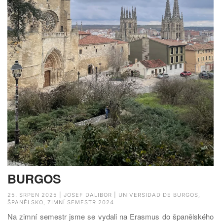
BURGOS
25. SRPEN 2025 | JOSEF DALIBOR | UNIVERSIDAD DE BURGOS,
ŠPANĚLSKO, ZIMNÍ SEMESTR 2024
Na zimní semestr jsme se vydali na Erasmus do španělského