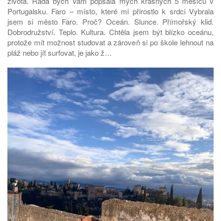
života. Ráda bych Vám popsala mých krásných 5 měsíců v
Portugalsku. Faro – místo, které mi přirostlo k srdci Vybrala
jsem si město Faro. Proč? Oceán. Slunce. Přímořský klid.
Dobrodružství. Teplo. Kultura. Chtěla jsem být blízko oceánu,
protože mít možnost studovat a zároveň si po škole lehnout na
pláž nebo jít surfovat, je jako ž…