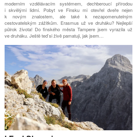
moderním vzdělávacím systémem, dechberoucí přírodou
i skvělými lidmi. Pobyt ve Finsku mi otevřel dveře nejen
k novým znalostem, ale také k nezapomenutelným
cestovatelským zážitkům. Erasmus už ve druháku? Nejlepší
půlrok života! Do finského města Tampere jsem vyrazila už
ve druháku. Ještě teď si živě pamatuji, jak jsem…
♿