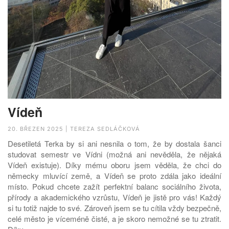
Vídeň
20. BŘEZEN 2025 | TEREZA SEDLÁČKOVÁ
Desetiletá Terka by si ani nesnila o tom, že by dostala šanci
studovat semestr ve Vídni (možná ani nevěděla, že nějaká
Vídeň existuje). Díky mému oboru jsem věděla, že chci do
německy mluvící země, a Vídeň se proto zdála jako ideální
místo. Pokud chcete zažít perfektní balanc sociálního života,
přírody a akademického vzrůstu, Vídeň je jistě pro vás! Každý
si tu totiž najde to své. Zároveň jsem se tu cítila vždy bezpečně,
celé město je víceméně čisté, a je skoro nemožné se tu ztratit.