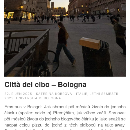
Città del cibo – Bologna
22. ŘÍJEN 2025 | KATEŘINA KOBROVÁ | ITÁLIE, LETNÍ SEMESTR
2025, UNIVERSITA DI BOLOGNA
Erasmus v Bologni: Jak shrnout pět měsíců života do jednoho
článku (spoiler: nejde to) Přemýšlím, jak vůbec začít. Shrnovat
pět měsíců života do jednoho blogového článku je jako snažit se
nacpat celou pizzu do jedné z těch pidiboxů na take-away.