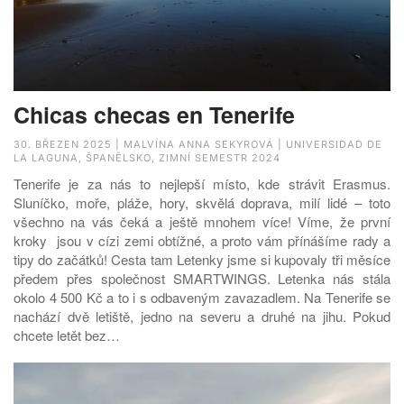
Chicas checas en Tenerife
30. BŘEZEN 2025 | MALVÍNA ANNA SEKYROVÁ | UNIVERSIDAD DE
LA LAGUNA, ŠPANĚLSKO, ZIMNÍ SEMESTR 2024
Tenerife je za nás to nejlepší místo, kde strávit Erasmus.
Sluníčko, moře, pláže, hory, skvělá doprava, milí lidé – toto
všechno na vás čeká a ještě mnohem více! Víme, že první
kroky jsou v cízi zemi obtížné, a proto vám přínášíme rady a
tipy do začátků! Cesta tam Letenky jsme si kupovaly tři měsíce
předem přes společnost SMARTWINGS. Letenka nás stála
okolo 4 500 Kč a to i s odbaveným zavazadlem. Na Tenerife se
nachází dvě letiště, jedno na severu a druhé na jihu. Pokud
chcete letět bez…