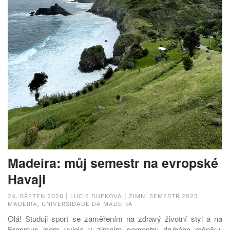
Madeira: můj semestr na evropské
Havaji
24. BŘEZEN 2026 | LUCIE DUFKOVÁ | ZIMNÍ SEMESTR 2025,
MADEIRA, UNIVERSIDADE DA MADEIRA
Olá! Studuji sport se zaměřením na zdravý životní styl a na
Erasmus jsem vyjela v zimním semestru druhého ročníku.