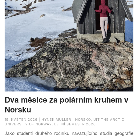
Dva měsíce za polárním kruhem v
Norsku
19. KVĚTEN 2026 | HYNEK MÜLLER | NORSKO, UIT THE ARCTIC
UNIVERSITY OF NORWAY, LETNÍ SEMESTR 2026
Jako studenti druhého ročníku navazujícího studia geografie