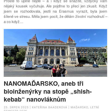
Prostě to úplně nejde – a i když se snažíte, vždycky vám
nějaký kousek vyčuhuje. Ale pojďme to přeci jen zkusit. Když
jsem se rozhodovala, jestli na Erasmus vyrazit, byla jsem
šíleně ve stresu. Měla jsem pocit, že dělám životní rozhodnutí –
a co když…
NANOMAĎARSKO, aneb tři
bioinženýrky na stopě „shish-
kebab“ nanovláknům
25. SRPEN 2025 | KATEŘINA BAADEROVÁ | MAĎARSKO, LETNÍ