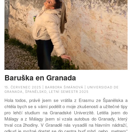
Baruška en Granada
15. ČERVENEC 2025 | BARBORA ŠIMÁNOVÁ | UNIVERSIDAD DE
GRANADA, ŠPANĚLSKO, LETNÍ SEMESTR 2025
Hola todos, právě jsem se vrátila z Erasmu ze Španělska a
chtěla bych se s vámi podělit o moje zkušenosti a užitečné tipy
pro lehčí studium na Granadské Univerzitě. Letěla jsem do
Málagy a z Málagy jsem si vzala autobus do Granady, který
trval cca 2hodiny. V Granadě nás vysadili na hlavním nádraží,
odkud je možné dostat se do centra buď mhd, nebo „metrem“