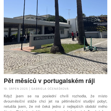
Pět měsíců v portugalském ráji
19. SRPEN 2025 | GABRIELA OČENÁŠKOVÁ
Když jsem se na poslední chvíli rozhodla, že místo
dvouměsíční stáže chci jet na pětiměsíční studijní pobyt,
netušila jsem, že mě čeká jedno z nejlepších období mého