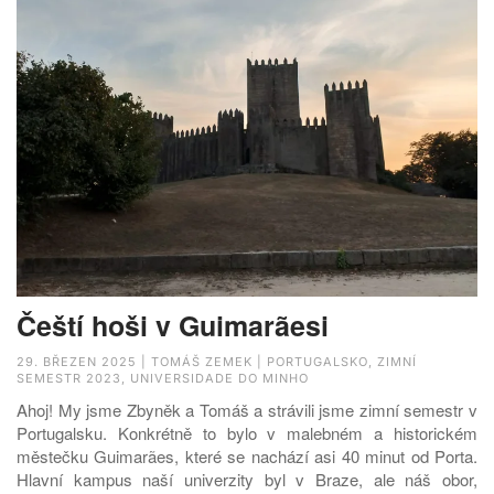
Čeští hoši v Guimarãesi
29. BŘEZEN 2025 | TOMÁŠ ZEMEK | PORTUGALSKO, ZIMNÍ
SEMESTR 2023, UNIVERSIDADE DO MINHO
Ahoj! My jsme Zbyněk a Tomáš a strávili jsme zimní semestr v
Portugalsku. Konkrétně to bylo v malebném a historickém
městečku Guimarães, které se nachází asi 40 minut od Porta.
Hlavní kampus naší univerzity byl v Braze, ale náš obor,