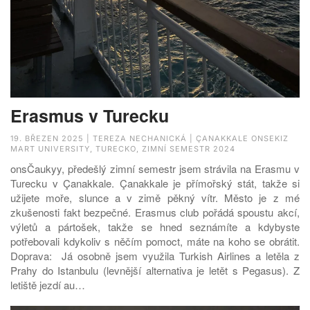
Erasmus v Turecku
19. BŘEZEN 2025 | TEREZA NECHANICKÁ | ÇANAKKALE ONSEKIZ
MART UNIVERSITY, TURECKO, ZIMNÍ SEMESTR 2024
onsČaukyy, předešlý zimní semestr jsem strávila na Erasmu v
Turecku v Çanakkale. Çanakkale je přímořský stát, takže si
užijete moře, slunce a v zimě pěkný vítr. Město je z mé
zkušenosti fakt bezpečné. Erasmus club pořádá spoustu akcí,
výletů a pártošek, takže se hned seznámíte a kdybyste
potřebovali kdykoliv s něčím pomoct, máte na koho se obrátit.
Doprava: Já osobně jsem využila Turkish Airlines a letěla z
Prahy do Istanbulu (levnější alternativa je letět s Pegasus). Z
letiště jezdí au…