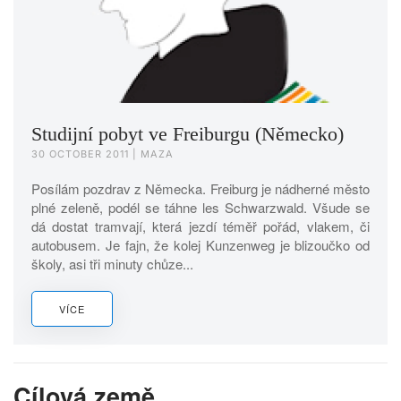
Studijní pobyt ve Freiburgu (Německo)
30 OCTOBER 2011
| MAZA
Posílám pozdrav z Německa. Freiburg je nádherné město
plné zeleně, podél se táhne les Schwarzwald. Všude se
dá dostat tramvají, která jezdí téměř pořád, vlakem, či
autobusem. Je fajn, že kolej Kunzenweg je blizoučko od
školy, asi tři minuty chůze...
VÍCE
Cílová země