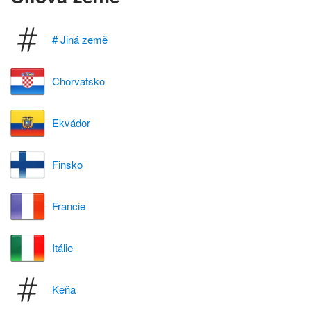
# Jiná země
Chorvatsko
Ekvádor
Finsko
Francie
Itálie
Keňa