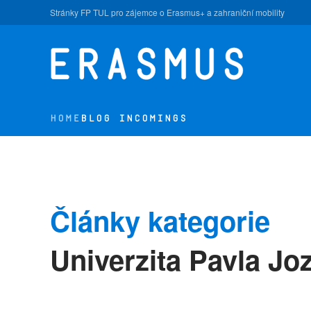
Stránky FP TUL pro zájemce o Erasmus+ a zahraniční mobility
Skip to main content
HOME
BLOG INCOMINGS
Články kategorie
Univerzita Pavla Jo