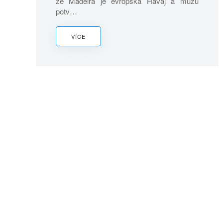
že Madeira je evropská Havaj a můžu
potv…
VÍCE