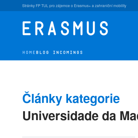
Stránky FP TUL pro zájemce o Erasmus+ a zahraniční mobility
Skip to main content
HOME
BLOG INCOMINGS
Články kategorie
Universidade da Ma