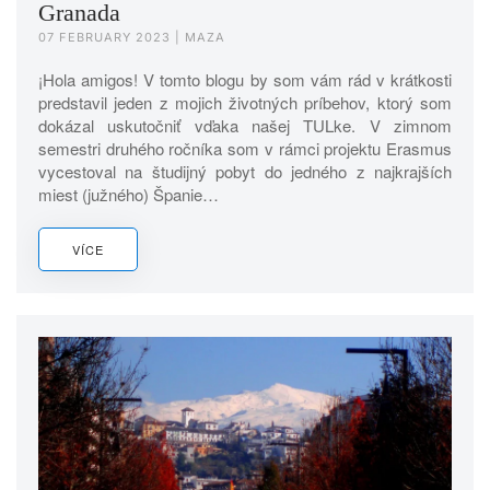
Granada
07 FEBRUARY 2023
| MAZA
¡Hola amigos! V tomto blogu by som vám rád v krátkosti
predstavil jeden z mojich životných príbehov, ktorý som
dokázal uskutočniť vďaka našej TULke. V zimnom
semestri druhého ročníka som v rámci projektu Erasmus
vycestoval na študijný pobyt do jedného z najkrajších
miest (južného) Španie…
VÍCE