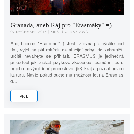
Granada, aneb Ráj pro "Erasmáky" =)
07 DECEMBER 2012
| KRISTÝNA KAZDOVÁ
Ahoj budoucí "Erasmáci" :). Jestli zrovna přemýšlíte nad
tím, vyjet na půl rok/rok na studijní pobyt do zahraničí,
určitě neváhejte se přihlásit. ERASMUS je jedinečná
příležitost jak získat jazykové zkuešnosti,seznámit se s
mnoha novými lidmi,procestovat jiný kraj a poznat novou
kulturu. Navíc pokud buete mít možnost jet na Erasmus
d…
VÍCE