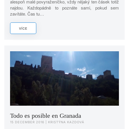
alespoň malé povyraženíčko, vždy nějaký ten čásek totiž
najdou. Každopádně to poznáte sami, pokud sem
zavítáte. Čas tu…
VÍCE
Todo es posible en Granada
15 DECEMBER 2016
| KRISTÝNA KAZDOVÁ