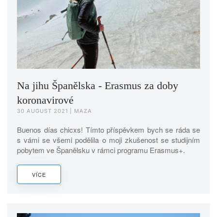
Na jihu Španělska - Erasmus za doby
koronavirové
30 AUGUST 2021
| MAZA
Buenos días chicxs! Tímto příspěvkem bych se ráda se
s vámi se všemi podělila o moji zkušenost se studijním
pobytem ve Španělsku v rámci programu Erasmus+.
VÍCE