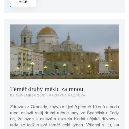
VÍCE
Téměř druhý měsíc za mnou
08 NOVEMBER 2010
| KRISTÝNA KAZDOVÁ
Zdravím z Granady, zbývá mi ještě přesně 10 dnů a budu
moci oslavit svůj druhý měsíc tady ve Španělsku. Tedy
né, že bych k oslavám musela hledat nějaké důvody -
tady se totiž slavý téměř celý týden. Všichni si tu, na