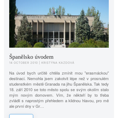
Španělsko úvodem
14 OCTOBER 2010
| KRISTÝNA KAZDOVÁ
Na úvod bych určitě chtěla zmínit mou "erasmáckou"
destinaci. Nemohla jsem zakotvit lépe než v prosnulém
studenstkém městě Granada na jihu Španělska. Tak tedy
18. září 2010 se toto město spolu se svým okolím stalo
mým novým domovem. Vím, že někteří by to třeba
zvládli s naprostým přehledem a klidnou hlavou, pro mě
ale první dny v Gr…