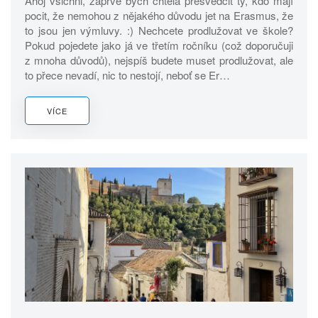
Ahoj všichni, zaprvé bych chtěla přesvědčit ty, kdo mají
pocit, že nemohou z nějakého důvodu jet na Erasmus, že
to jsou jen výmluvy. :) Nechcete prodlužovat ve škole?
Pokud pojedete jako já ve třetím ročníku (což doporučuji
z mnoha důvodů), nejspíš budete muset prodlužovat, ale
to přece nevadí, nic to nestojí, neboť se Er…
VÍCE