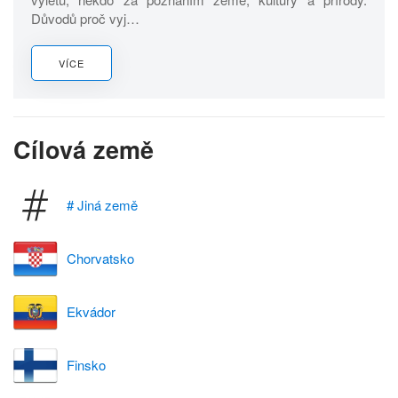
Důvodů proč vyj…
VÍCE
Cílová země
# Jiná země
Chorvatsko
Ekvádor
Finsko