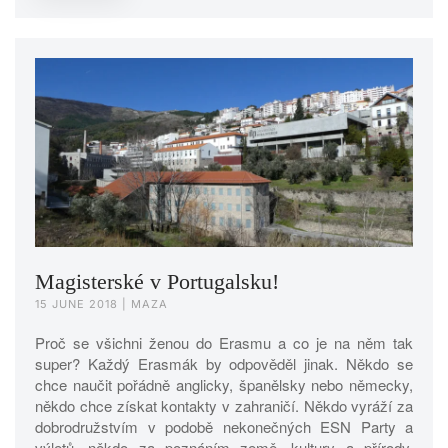
Magisterské v Portugalsku!
15 JUNE 2018
| MAZA
Proč se všichni ženou do Erasmu a co je na něm tak
super? Každý Erasmák by odpověděl jinak. Někdo se
chce naučit pořádně anglicky, španělsky nebo německy,
někdo chce získat kontakty v zahraničí. Někdo vyráží za
dobrodružstvím v podobě nekonečných ESN Party a
výletů, někdo za poznáním země, kultury a přírody.