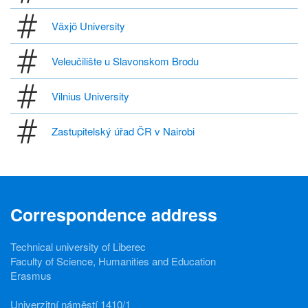
Växjö University
Veleučilište u Slavonskom Brodu
Vilnius University
Zastupitelský úřad ČR v Nairobi
Correspondence address
Technical university of Liberec
Faculty of Science, Humanities and Education
Erasmus
Univerzitní náměstí 1410/1