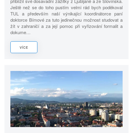
přiblížil své dosavadní zážitky z Ljubljaně a ze Slovinska.
Ještě než se do toho pustím velmi rád bych poděkoval
TUL a především naší výnikající koordinátorce paní
doktorce Bímové za tuto jedinečnou možnost studovat a
žít v zahraničí a za její pomoc při vyřizování formalit a
dokume…
VÍCE