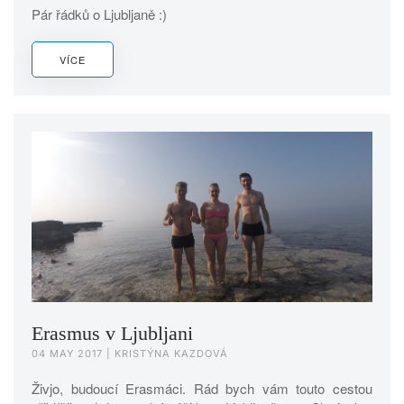
Pár řádků o Ljubljaně :)
VÍCE
Erasmus v Ljubljani
04 MAY 2017
| KRISTÝNA KAZDOVÁ
Živjo, budoucí Erasmáci. Rád bych vám touto cestou