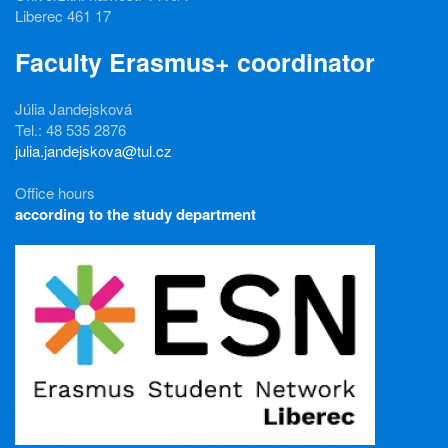
Liberec 461 17
Faculty Erasmus+ coordinator
Júlia Jandejsková
Tel.: 48 535 2876
julia.jandejskova@tul.cz
Office hours
according to the study department