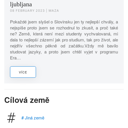
ljubljana
08 FEBRUARY 2023
| MAZA
Pokaždé jsem slyšel o Slovinsku jen ty nejlepší chvály, a
nejspíše proto jsem se rozhodnul to zkusit, a proč také
ne? Země, která není mezi studenty vychvalovaná, mi
dala to nejlepší zázemí jak pro studium, tak pro život, ale
nejdřív všechno pěkně od začátku.Vždy mě bavilo
studovat jazyky, a proto jsem chtěl vyjet v programu
Era…
VÍCE
Cílová země
# Jiná země