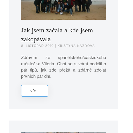
Jak jsem začala a kde jsem
zakopávala
8. LISTOPAD 2010
| KRISTÝNA KAZDOVÁ
Zdravím ze španělského/baskického
městečka Vitoria. Chci se s vámi podělit o
pár tipů, jak zde přežít a zdárně zdolat
prvních pár dní.
VÍCE