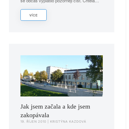
se občas vyplatilo pozorněji číst. Chtěla…
VÍCE
Jak jsem začala a kde jsem
zakopávala
19. ŘÍJEN 2010
| KRISTÝNA KAZDOVÁ