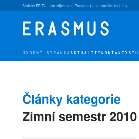
Stránky FP TUL pro zájemce o Erasmus+ a zahraniční mobility
Přejít na hlavní obsah
ÚVODNÍ STRÁNKA
AKTUALITY
KONTAKTY
STU
Články kategorie
Zimní semestr 2010