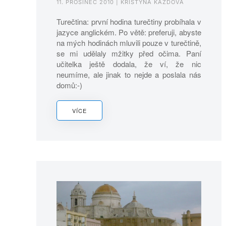
11. PROSINEC 2010
| KRISTÝNA KAZDOVÁ
Turečtina: první hodina turečtiny probíhala v
jazyce anglickém. Po větě: preferuji, abyste
na mých hodinách mluvili pouze v turečtině,
se mi udělaly mžitky před očima. Paní
učitelka ještě dodala, že ví, že nic
neumíme, ale jinak to nejde a poslala nás
domů:-)
VÍCE