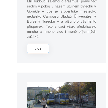
Milí budoucí zájemci o erasmus, právě teď
sedím v pokoji v našem útulném bytečku v
Görükle – což je studentské městečko
nedaleko Campusu Uludağ Üniversitesi v
Burse v Turecku – a píšu pro vás tento
příspěvek. Této situaci však předcházelo
mnoho a mnoho více i méně příjemných
zážitků.
VÍCE