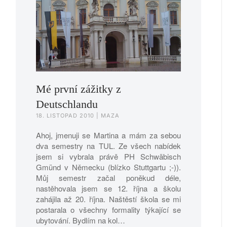
Mé první zážitky z
Deutschlandu
18. LISTOPAD 2010
| MAZA
Ahoj, jmenuji se Martina a mám za sebou
dva semestry na TUL. Ze všech nabídek
jsem si vybrala právě PH Schwäbisch
Gmünd v Německu (blízko Stuttgartu ;-)).
Můj semestr začal poněkud déle,
nastěhovala jsem se 12. října a školu
zahájila až 20. října. Naštěstí škola se mi
postarala o všechny formality týkající se
ubytování. Bydlím na kol…