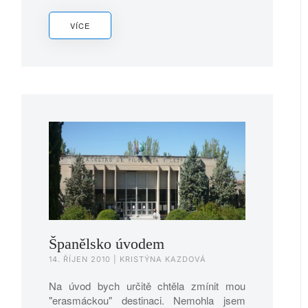
VÍCE
Španělsko úvodem
14. ŘÍJEN 2010
| KRISTÝNA KAZDOVÁ
Na úvod bych určitě chtěla zmínit mou
"erasmáckou" destinaci. Nemohla jsem