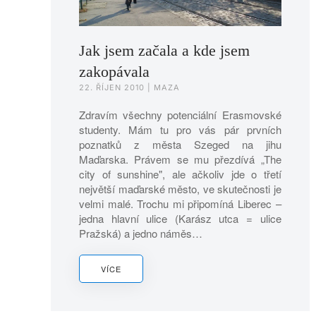
Jak jsem začala a kde jsem
zakopávala
22. ŘÍJEN 2010
| MAZA
Zdravím všechny potenciální Erasmovské
studenty. Mám tu pro vás pár prvních
poznatků z města Szeged na jihu
Maďarska. Právem se mu přezdívá „The
city of sunshine", ale ačkoliv jde o třetí
největší maďarské město, ve skutečnosti je
velmi malé. Trochu mi připomíná Liberec –
jedna hlavní ulice (Karász utca = ulice
Pražská) a jedno náměs…
VÍCE