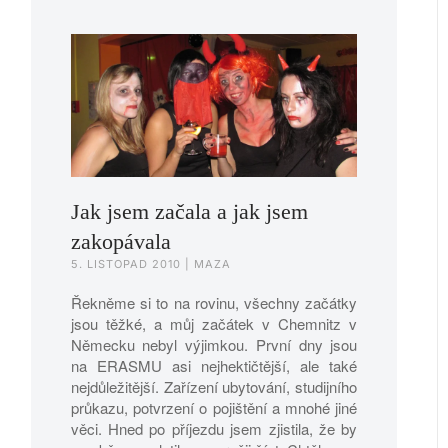
Jak jsem začala a jak jsem
zakopávala
5. LISTOPAD 2010
| MAZA
Řekněme si to na rovinu, všechny začátky
jsou těžké, a můj začátek v Chemnitz v
Německu nebyl výjimkou. První dny jsou
na ERASMU asi nejhektičtější, ale také
nejdůležitější. Zařízení ubytování, studijního
průkazu, potvrzení o pojištění a mnohé jiné
věci. Hned po příjezdu jsem zjistila, že by