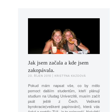
Jak jsem začala a kde jsem
zakopávala.
20. ŘÍJEN 2010
| KRISTÝNA KAZDOVÁ
Pokud mám napsat vše, co by mělo
pomoct dalším studentům, kteří plánují
studium na Uludag Univerzitě, musím začít
psát ještě z Čech. Veškerá
byrokracie(veškeré papírování), která vás
čeká z portálu TUL, je to nejmenší. Největší