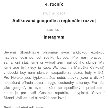
4. ročník
STUDIJNÍ OBOR
Aplikovaná geografie a regionální rozvoj
KONTAKT
Instagram
Severní Skandinávie ohromuje svou arktickou exotikou
naprosto odlišnou od zbytku Evropy. Pro naši pracovní
zahraniční stáž jsme si vybrali zemi půlnočního slunce. My
jsme zde byli (tedy já Kuba Wambach a Maruška Cviková)
v období kdy nám slunce nezapadlo za obzor, tedy v létě.
Pro Norsko jsou typická stáda sobů, stovky jezer a divoká
nedotčená příroda severní tajgy, lesotundry a tundry. Pro nás
jako geografy to bylo setkání se specifickým prostředím,
které je pro naši Českou republiku netypické. Severní
Skandinávii jsme si okamžitě zamilovali.
Povinnosti před odjezdem