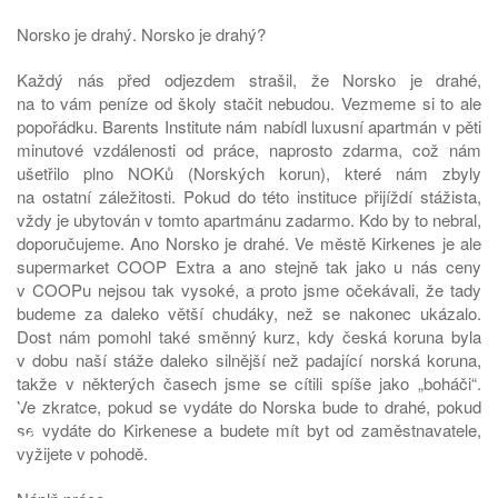
Norsko je drahý. Norsko je drahý?
Každý nás před odjezdem strašil, že Norsko je drahé,
na to vám peníze od školy stačit nebudou. Vezmeme si to ale
popořádku. Barents Institute nám nabídl luxusní apartmán v pěti
minutové vzdálenosti od práce, naprosto zdarma, což nám
ušetřilo plno NOKů (Norských korun), které nám zbyly
na ostatní záležitosti. Pokud do této instituce přijíždí stážista,
vždy je ubytován v tomto apartmánu zadarmo. Kdo by to nebral,
doporučujeme. Ano Norsko je drahé. Ve městě Kirkenes je ale
supermarket COOP Extra a ano stejně tak jako u nás ceny
v COOPu nejsou tak vysoké, a proto jsme očekávali, že tady
budeme za daleko větší chudáky, než se nakonec ukázalo.
Dost nám pomohl také směnný kurz, kdy česká koruna byla
v dobu naší stáže daleko silnější než padající norská koruna,
takže v některých časech jsme se cítili spíše jako „boháči“.
♿
Ve zkratce, pokud se vydáte do Norska bude to drahé, pokud
se vydáte do Kirkenese a budete mít byt od zaměstnavatele,
vyžijete v pohodě.