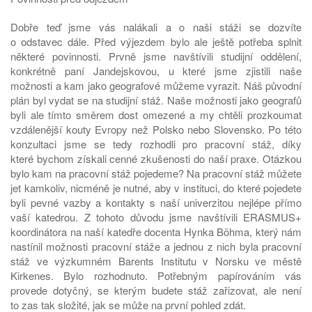
Dobře teď jsme vás nalákali a o naši stáži se dozvíte
o odstavec dále. Před výjezdem bylo ale ještě potřeba splnit
některé povinnosti. Prvně jsme navštívili studijní oddělení,
konkrétně paní Jandejskovou, u které jsme zjistili naše
možnosti a kam jako geografové můžeme vyrazit. Náš původní
plán byl vydat se na studijní stáž. Naše možnosti jako geografů
byli ale tímto směrem dost omezené a my chtěli prozkoumat
vzdálenější kouty Evropy než Polsko nebo Slovensko. Po této
konzultaci jsme se tedy rozhodli pro pracovní stáž, díky
které bychom získali cenné zkušenosti do naší praxe. Otázkou
bylo kam na pracovní stáž pojedeme? Na pracovní stáž můžete
jet kamkoliv, nicméně je nutné, aby v instituci, do které pojedete
byli pevné vazby a kontakty s naší univerzitou nejlépe přímo
vaší katedrou. Z tohoto důvodu jsme navštívili ERASMUS+
koordinátora na naší katedře docenta Hynka Böhma, který nám
nastínil možnosti pracovní stáže a jednou z nich byla pracovní
stáž ve výzkumném Barents Institutu v Norsku ve městě
Kirkenes. Bylo rozhodnuto. Potřebným papírováním vás
provede dotyčný, se kterým budete stáž zařizovat, ale není
to zas tak složité, jak se může na první pohled zdát.