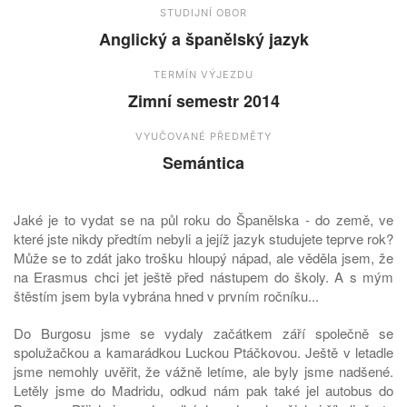
STUDIJNÍ OBOR
Anglický a španělský jazyk
TERMÍN VÝJEZDU
Zimní semestr 2014
VYUČOVANÉ PŘEDMĚTY
Semántica
Jaké je to vydat se na půl roku do Španělska - do země, ve
které jste nikdy předtím nebyli a jejíž jazyk studujete teprve rok?
Může se to zdát jako trošku hloupý nápad, ale věděla jsem, že
na Erasmus chci jet ještě před nástupem do školy. A s mým
štěstím jsem byla vybrána hned v prvním ročníku...
Do Burgosu jsme se vydaly začátkem září společně se
spolužačkou a kamarádkou Luckou Ptáčkovou. Ještě v letadle
jsme nemohly uvěřit, že vážně letíme, ale byly jsme nadšené.
Letěly jsme do Madridu, odkud nám pak také jel autobus do