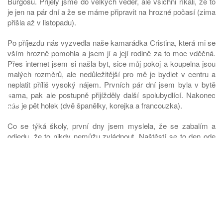
Burgosu. Přijely jsme do velkých veder, ale všichni říkali, že to
je jen na pár dní a že se máme připravit na hrozné počasí (zima
přišla až v listopadu).
Po příjezdu nás vyzvedla naše kamarádka Cristina, která mi se
vším hrozně pomohla a jsem jí a její rodině za to moc vděčná.
Přes internet jsem si našla byt, sice můj pokoj a koupelna jsou
malých rozměrů, ale nedůležitější pro mě je bydlet v centru a
neplatit příliš vysoký nájem. Prvních pár dní jsem byla v bytě
♿
sama, pak ale postupně přijížděly další spolubydlící. Nakonec
nás je pět holek (dvě španělky, korejka a francouzka).
Co se týká školy, první dny jsem myslela, že se zabalím a
odjedu, že to nikdy nemůžu zvládnout. Naštěstí se to den ode
dne zlepšovalo a nyní víceméně nejsou žádné problémy, jen je
někdy těžké stíhat poslouchat a zároveň si dělat zápisky. Stačí
ale oslovit někoho ze spolužáků (nebo i učitele) a oni rádi
pomůžou. Škola také zapůjčuje studentům kola, což je asi
nejlepší způsob dopravy po městě.
Jako máme v ČR organizaci ESN, tak ve Španělsku mají
AEGEE. Pravidelně pro nás pořádají fiesty a výlety. Vlastně