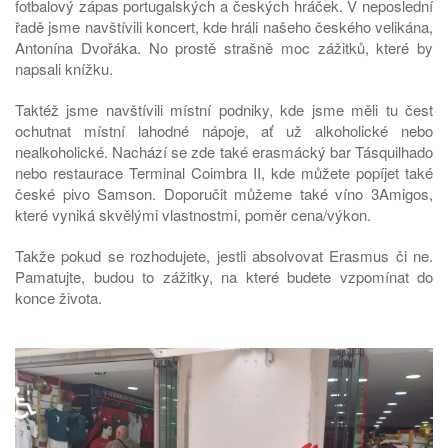
fotbalový zápas portugalských a českých hráček. V neposlední
řadě jsme navštívili koncert, kde hráli našeho českého velikána,
Antonína Dvořáka. No prostě strašně moc zážitků, které by
napsali knížku.
Taktéž jsme navštívili místní podniky, kde jsme měli tu čest
ochutnat místní lahodné nápoje, ať už alkoholické nebo
nealkoholické. Nachází se zde také erasmácký bar Tásquilhado
nebo restaurace Terminal Coimbra II, kde můžete popíjet také
české pivo Samson. Doporučit můžeme také víno 3Amigos,
které vyniká skvělými vlastnostmi, poměr cena/výkon.
Takže pokud se rozhodujete, jestli absolvovat Erasmus či ne.
Pamatujte, budou to zážitky, na které budete vzpomínat do
konce života.
♿