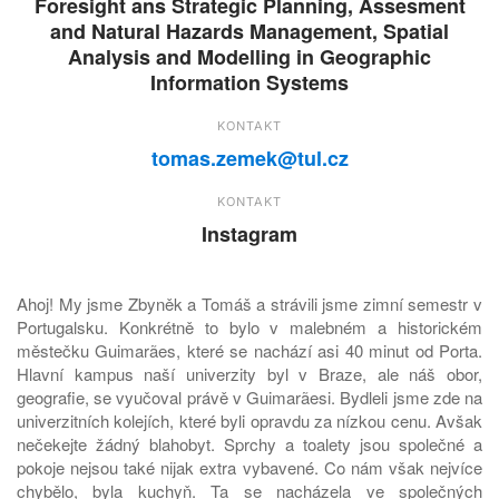
Foresight ans Strategic Planning, Assesment
and Natural Hazards Management, Spatial
Analysis and Modelling in Geographic
Information Systems
KONTAKT
tomas.zemek@tul.cz
KONTAKT
Instagram
Ahoj! My jsme Zbyněk a Tomáš a strávili jsme zimní semestr v
Portugalsku. Konkrétně to bylo v malebném a historickém
městečku Guimarães, které se nachází asi 40 minut od Porta.
Hlavní kampus naší univerzity byl v Braze, ale náš obor,
geografie, se vyučoval právě v Guimarãesi. Bydleli jsme zde na
univerzitních kolejích, které byli opravdu za nízkou cenu. Avšak
nečekejte žádný blahobyt. Sprchy a toalety jsou společné a
pokoje nejsou také nijak extra vybavené. Co nám však nejvíce
chybělo, byla kuchyň. Ta se nacházela ve společných