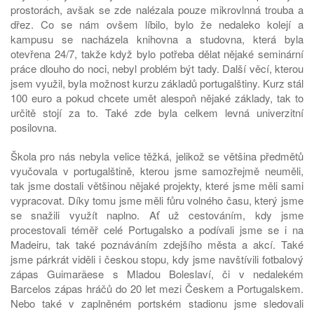
prostorách, avšak se zde nalézala pouze mikrovlnná trouba a
dřez. Co se nám ovšem líbilo, bylo že nedaleko kolejí a
kampusu se nacházela knihovna a studovna, která byla
otevřena 24/7, takže když bylo potřeba dělat nějaké seminární
práce dlouho do noci, nebyl problém být tady. Další věcí, kterou
jsem využil, byla možnost kurzu základů portugalštiny. Kurz stál
100 euro a pokud chcete umět alespoň nějaké základy, tak to
určitě stojí za to. Také zde byla celkem levná univerzitní
posilovna.
Škola pro nás nebyla velice těžká, jelikož se většina předmětů
vyučovala v portugalštině, kterou jsme samozřejmě neuměli,
tak jsme dostali většinou nějaké projekty, které jsme měli sami
vypracovat. Díky tomu jsme měli fůru volného času, který jsme
se snažili využít naplno. Ať už cestováním, kdy jsme
procestovali téměř celé Portugalsko a podívali jsme se i na
Madeiru, tak také poznáváním zdejšího města a akcí. Také
jsme párkrát viděli i českou stopu, kdy jsme navštívili fotbalový
zápas Guimarãese s Mladou Boleslaví, či v nedalekém
Barcelos zápas hráčů do 20 let mezi Českem a Portugalskem.
Nebo také v zaplněném portském stadionu jsme sledovali