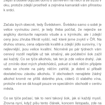
oku, protože zdejší prostředí a zejména kamarádi vám přirostou
k srdci.
Začala bych obecně, tedy Švédskem. Švédsko samo o sobě je
velice vyvinutou zemí, je tedy třeba počítat, že nejenže se
anglicky domluvíte naprosto všude a s kýmkoliv, ale i zdejší
ceny jsou zhruba třikrát vyšší, než které jsme zvyklí v ČR. Na
druhou stranu, cena odpovídá kvalitě a zdejší jídlo suroviny, i ty
nejlevnější, jsou velice kvalitní. Nicméně po pár týdnech vám
cenový rozdíl nepřijde už tak strašný, ale počáteční šok zažil
asi každý. Co se týče alkoholu, tak ten je zde velice drahý. Jak
už zmínilo dost mých předchůdců, pokud si rádi něčím připijete
nebo se chcete na párty něčím zahřát, je dobré si přibalit
dostatečnou zásobu alkoholu. V obchodech nenajdete žádný
alkohol kromě ne příliš dobrého piva, ciderů či slabého vína,
protože vše se dá koupit pouze ve speciálním obchodě v centru
města.
Co se týče počasí, tak to není takový šok, jak si každý myslí.
Zrovna nyní, když píšu tento článek, koncem listopadu, zde na