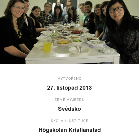
VYTVOŘENO
27. listopad 2013
ZEMĚ VÝJEZDU
Švédsko
ŠKOLA / INSTITUCE
Högskolan Kristianstad