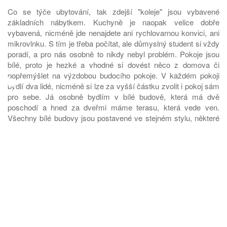
Co se týče ubytování, tak zdejší "koleje" jsou vybavené
základních nábytkem. Kuchyně je naopak velice dobře
vybavená, nicméně jde nenajdete ani rychlovarnou konvici, ani
mikrovlnku. S tím je třeba počítat, ale důmyslný student si vždy
poradí, a pro nás osobně to nikdy nebyl problém. Pokoje jsou
bílé, proto je hezké a vhodné si dovést něco z domova či
♿
popřemýšlet na výzdobou budocího pokoje. V každém pokoji
bydlí dva lidé, nicméně si lze za vyšší částku zvolit i pokoj sám
pro sebe. Já osobně bydlím v bílé budově, která má dvě
poschodí a hned za dveřmi máme terasu, která vede ven.
Všechny bílé budovy jsou postavené ve stejném stylu, některé
jsou i třípatrové. Preferuji bydlení v bílé budově, zejména v
lokaci za žlutou budovou, protože pokoje jsou daleko větší,
nicméně i trochu dražší. Typ budovy nebo i pokoj, případně
preference na spolubydlícího si jde navolit v online formuláři. Ve
žluté budově jsou pokoje menší a žije tam více lidí pohromadě
na patře. U každého komplexu nebo v budově je prádelna s
několika pračkami a sušičkami, takže vyprat si není žádný
problém.