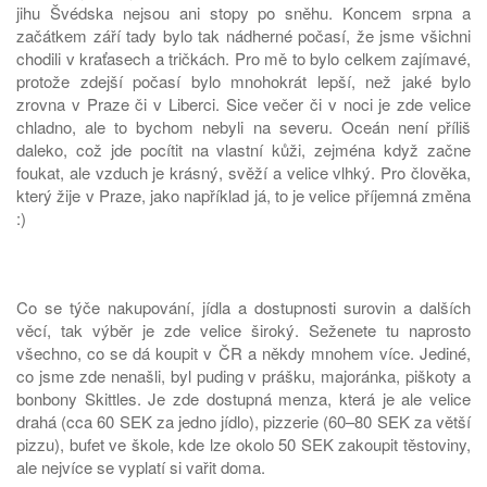
jihu Švédska nejsou ani stopy po sněhu. Koncem srpna a
začátkem září tady bylo tak nádherné počasí, že jsme všichni
chodili v kraťasech a tričkách. Pro mě to bylo celkem zajímavé,
protože zdejší počasí bylo mnohokrát lepší, než jaké bylo
zrovna v Praze či v Liberci. Sice večer či v noci je zde velice
chladno, ale to bychom nebyli na severu. Oceán není příliš
daleko, což jde pocítit na vlastní kůži, zejména když začne
foukat, ale vzduch je krásný, svěží a velice vlhký. Pro člověka,
který žije v Praze, jako například já, to je velice příjemná změna
:)
Co se týče nakupování, jídla a dostupnosti surovin a dalších
věcí, tak výběr je zde velice široký. Seženete tu naprosto
všechno, co se dá koupit v ČR a někdy mnohem více. Jediné,
co jsme zde nenašli, byl puding v prášku, majoránka, piškoty a
bonbony Skittles. Je zde dostupná menza, která je ale velice
drahá (cca 60 SEK za jedno jídlo), pizzerie (60–80 SEK za větší
pizzu), bufet ve škole, kde lze okolo 50 SEK zakoupit těstoviny,
ale nejvíce se vyplatí si vařit doma.