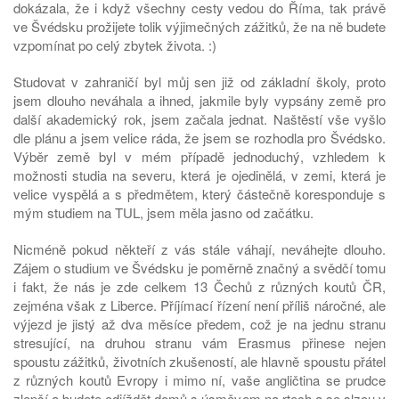
dokázala, že i když všechny cesty vedou do Říma, tak právě
ve Švédsku prožijete tolik výjimečných zážitků, že na ně budete
vzpomínat po celý zbytek života. :)
Studovat v zahraničí byl můj sen již od základní školy, proto
jsem dlouho neváhala a ihned, jakmile byly vypsány země pro
další akademický rok, jsem začala jednat. Naštěstí vše vyšlo
dle plánu a jsem velice ráda, že jsem se rozhodla pro Švédsko.
Výběr země byl v mém případě jednoduchý, vzhledem k
možnosti studia na severu, která je ojedinělá, v zemi, která je
velice vyspělá a s předmětem, který částečně koresponduje s
mým studiem na TUL, jsem měla jasno od začátku.
Nicméně pokud někteří z vás stále váhají, neváhejte dlouho.
Zájem o studium ve Švédsku je poměrně značný a svědčí tomu
i fakt, že nás je zde celkem 13 Čechů z různých koutů ČR,
zejména však z Liberce. Příjímací řízení není příliš náročné, ale
výjezd je jistý až dva měsíce předem, což je na jednu stranu
stresující, na druhou stranu vám Erasmus přinese nejen
spoustu zážitků, životních zkušeností, ale hlavně spoustu přátel
z různých koutů Evropy i mimo ní, vaše angličtina se prudce
zlepší a budete odjíždět domů s úsměvem na rtech a se slzou v