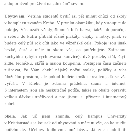
a doporučení pro život na „drsném“ severu.
Ubytování
. Většina studentů bydlí asi pět minut chůzí od školy
v komplexu zvaném Krebo. V prvním okamžiku, kdy vstoupíte do
pokoje, Vás ozáří všudypřítomná bílá barva, takže doporučuje
s sebou do kufru přibalit různé plakáty, vlajky a fotky, jinak se
budete celý půl rok cítit jako ve vězeňské cele. Pokoje jsou jinak
hezké, čisté a máte tu skoro vše, co potřebujete. Zařízenou
kuchyňku (chybí rychlovarná konvice), dvě postele, stůl, čtyři
židle, ledničku, skříň a malou koupelnu. Postupem času začnete
zjišťovat, že Vám chybí nějaký noční stolek, poličky a více
úložného prostoru, ale pokud budete trošku kreativní, dá se vše
vyřešit. V Krebu je zdarma prádelna, sauna a internet.
S internetem jsou ale neskutečné potíže, takže se obalte opravdu
velkou dávkou trpělivosti a pro jistotu si přivezte i internetový
kabel.
Škola
. Jak už jsem zmínila, celý kampus Univerzity
v Kristianstadu je kousek od ubytování a máte tu vše, co ke studiu
potřebujete. Učebny, knihovnu, počítače… Já zde studuji tři