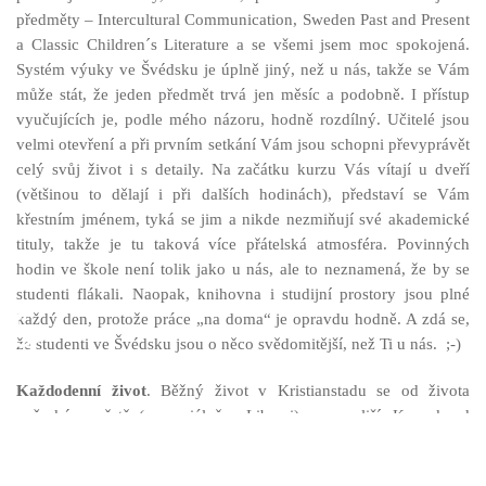
předměty – Intercultural Communication, Sweden Past and Present
a Classic Children´s Literature a se všemi jsem moc spokojená.
Systém výuky ve Švédsku je úplně jiný, než u nás, takže se Vám
může stát, že jeden předmět trvá jen měsíc a podobně. I přístup
vyučujících je, podle mého názoru, hodně rozdílný. Učitelé jsou
velmi otevření a při prvním setkání Vám jsou schopni převyprávět
celý svůj život i s detaily. Na začátku kurzu Vás vítají u dveří
(většinou to dělají i při dalších hodinách), představí se Vám
křestním jménem, tyká se jim a nikde nezmiňují své akademické
tituly, takže je tu taková více přátelská atmosféra. Povinných
hodin ve škole není tolik jako u nás, ale to neznamená, že by se
studenti flákali. Naopak, knihovna i studijní prostory jsou plné
♿
každý den, protože práce „na doma“ je opravdu hodně. A zdá se,
že studenti ve Švédsku jsou o něco svědomitější, než Ti u nás. ;-)
Každodenní život
. Běžný život v Kristianstadu se od života
v českém městě (a speciálně v Liberci) moc neliší. Kousek od
školy je supermarket, kde seženete vše, od typických švédských
masových kuliček až po běžná česká jídla. Na oběd si můžete zajít