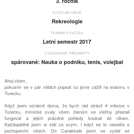
3. ročník
STUDIJNÍ OBOR
Rekreologie
TERMÍN VÝJEZDU
Letní semestr 2017
VYUČOVANÉ PŘEDMĚTY
spárované: Nauka o podniku, tenis, volejbal
Ahoj všem,
pokusím se v pár větách popsat co jsme zažili na erasmu v
Turecku.
Když jsem oznámil doma, že bych rád strávil 4 měsíce v
Turecku, mimické svaly všem členům ve vteřiny přestali
fungovat a jejich prázdné pohledy koukali do nikam.
Každopádně jsem si stál za svým, i když se to nesešlo s
pochopením všech. Do Canakkale jsem se vydal se