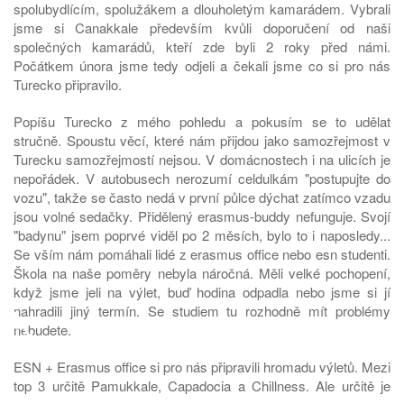
spolubydlícím, spolužákem a dlouholetým kamarádem. Vybrali
jsme si Canakkale především kvůli doporučení od naši
společných kamarádů, kteří zde byli 2 roky před námi.
Počátkem února jsme tedy odjeli a čekali jsme co si pro nás
Turecko připravilo.
Popíšu Turecko z mého pohledu a pokusím se to udělat
stručně. Spoustu věcí, které nám přijdou jako samozřejmost v
Turecku samozřejmostí nejsou. V domácnostech i na ulicích je
nepořádek. V autobusech nerozumí celdulkám "postupujte do
vozu", takže se často nedá v první půlce dýchat zatímco vzadu
jsou volné sedačky. Přidělený erasmus-buddy nefunguje. Svojí
"badynu" jsem poprvé viděl po 2 měsích, bylo to i naposledy...
Se vším nám pomáhali lidé z erasmus office nebo esn studenti.
Škola na naše poměry nebyla náročná. Měli velké pochopení,
když jsme jeli na výlet, buď hodina odpadla nebo jsme si jí
♿
nahradili jiný termín. Se studiem tu rozhodně mít problémy
nebudete.
ESN + Erasmus office si pro nás připravili hromadu výletů. Mezi
top 3 určitě Pamukkale, Capadocia a Chillness. Ale určitě je