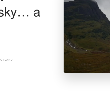
esky… a
á
COTLAND