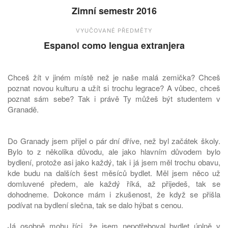
Zimní semestr 2016
VYUČOVANÉ PŘEDMĚTY
Espanol como lengua extranjera
Chceš žít v jiném místě než je naše malá zemička? Chceš
poznat novou kulturu a užít si trochu legrace? A vůbec, chceš
poznat sám sebe? Tak i právě Ty můžeš být studentem v
Granadě.
Do Granady jsem přijel o pár dní dříve, než byl začátek školy.
Bylo to z několika důvodu, ale jako hlavním důvodem bylo
bydlení, protože asi jako každý, tak i já jsem měl trochu obavu,
kde budu na dalších šest měsíců bydlet. Měl jsem něco už
domluvené předem, ale každý říká, až přijedeš, tak se
dohodneme. Dokonce mám i zkušenost, že když se přišla
podívat na bydlení slečna, tak se dalo hýbat s cenou.
Já osobně mohu říci, že jsem nepotřeboval bydlet úplně v