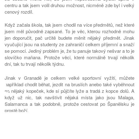
centru a tak jsem volil druhou možnost, nicméně zde byl i velký
cenový rozdíl.
Když začala škola, tak jsem chodil na více předmětů, než které
jsem měl původně zapsané. To je věc, kterou rozhodně mohu
jen doporučit, pač určitě budete měnit nějaký předmět. Jinak
vyučující jsou na studenty ze zahraničí celkem příjemní a snaží
se pomoci. Jediný problém je, že tu panuje takový nešvar a to je
slovíčko mañana. Protože věci, které normálně trvají několik
dní, tak tu trvají několik týdnu.
Jinak v Granadě je celkem velké sportovní vyžití, můžete
♿
například chodit běhat, jezdit na bruslích anebo také vyběhnout
na nějaký kopeček, kde si půjčíte lyže a tradá z kopce dolů. A
když už nic, tak navštívit nějaká místa jako jsou Malaga,
Salamanca a tak podobně, protože cestovat po Španělsku je
prostě boží.
Další místo, které člověk musí navštívit, když je na Erasmu v
Granadě je ulice, která se jmenuje Pedro Antonio de Alarcón. Je
to asi nejfrekventovanější místo všech nočních klubů a barů,