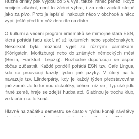
Různé drinky pak vyjdou od 5 € výš, takže ranec peněz. Ikdyž
nepijete alkohol, není to žádná výhra, i za colu zaplatí stejně
jako za pivo. Proto je lepší si nakoupit něco v obchodě a něco
vypít ještě před tím něž dorazíte na disko.
O kulturní a večení program erasmáků se mimojiné stará ESN,
která pořádá řadu akcí, ať už kulturních nebo společenských.
Několikrát byla možnost vyjet za různými památkami
(Königstein, Moritzburg) nebo do známých německých měst
(Berlín, Frankfurt, Leipzig). Rozhodně doporučuju se aspoň
občas zúčastnit. Každé pondělí pořádá ESN tzv. Cafe Lingua,
kde se procvičují každý týden jiné jazyky. V úterý na to
navazuje tzv. Länderpárty, kdy je každý týden představována
jiné země. Je to formou diskotéky, během níž se jí typické jídlo
♿
dané země, hraje se zdejší hudba atd. Slabinou je trochu klub,
ve kterém se to koná.
Hlavně na začátku semestru se často v týdnu konají návštěvy
různých muzeí nebo zajímavých míst v Dresden (Gläserne
Manufaktur, Hygiene Museum, ZOO) atd. Jednou za čtrnáct dní
pak je možnost navštívít ESN Kino, kde jsou promítány nejlepší
německé filmy. O Erasmus studenty je postaráno dobře a