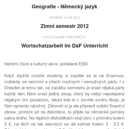
Geografie - Německý jazyk
TERMÍN VÝJEZDU
Zimní semestr 2012
VYUČOVANÉ PŘEDMĚTY
Wortschatzarbeit im DaF Unterricht
Večerní život a kulturní akce, pořádané ESN
Když slyšíte mnohé studenty a zeptáte se je na Erasmus,
málokdy se nezmíní o všech možných i nemožných párty. I v
Dresden je tomu tak, na začátku semestru je snad nějaká párty
každý den. Není snad jediný sloup, který by nebyl nepolepený
nějakým tím poutačem, takže kdo si v tomhle směru libuje, je
říjen opravdu náročný. Zároveň si je ale připravit solidní finanční
obnos, protože pít na diskotéce, to přijde na německé poměry
sakra draho. Na lepších diskotékách stojí pivo v průměru kolem
3 €, na těch ne tak slavných se dá sehnat kolem 2 - 2,5 €.