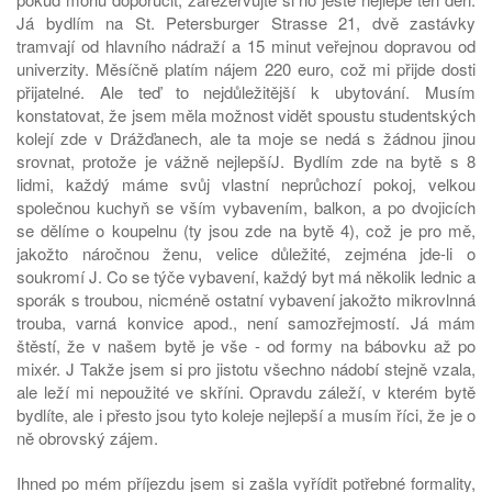
Já bydlím na St. Petersburger Strasse 21, dvě zastávky
tramvají od hlavního nádraží a 15 minut veřejnou dopravou od
univerzity. Měsíčně platím nájem 220 euro, což mi přijde dosti
přijatelné. Ale teď to nejdůležitější k ubytování. Musím
konstatovat, že jsem měla možnost vidět spoustu studentských
kolejí zde v Drážďanech, ale ta moje se nedá s žádnou jinou
srovnat, protože je vážně nejlepšíJ. Bydlím zde na bytě s 8
lidmi, každý máme svůj vlastní neprůchozí pokoj, velkou
společnou kuchyň se vším vybavením, balkon, a po dvojicích
se dělíme o koupelnu (ty jsou zde na bytě 4), což je pro mě,
jakožto náročnou ženu, velice důležité, zejména jde-li o
soukromí J. Co se týče vybavení, každý byt má několik lednic a
sporák s troubou, nicméně ostatní vybavení jakožto mikrovlnná
trouba, varná konvice apod., není samozřejmostí. Já mám
štěstí, že v našem bytě je vše - od formy na bábovku až po
mixér. J Takže jsem si pro jistotu všechno nádobí stejně vzala,
ale leží mi nepoužité ve skříni. Opravdu záleží, v kterém bytě
bydlíte, ale i přesto jsou tyto koleje nejlepší a musím říci, že je o
ně obrovský zájem.
Ihned po mém příjezdu jsem si zašla vyřídit potřebné formality,