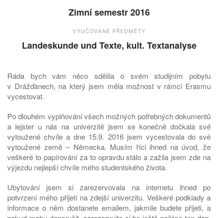
Zimní semestr 2016
VYUČOVANÉ PŘEDMĚTY
Landeskunde und Texte, kult. Textanalyse
Ráda bych vám něco sdělila o svém studijním pobytu
v Drážďanech, na který jsem měla možnost v rámci Erasmu
vycestovat.
Po dlouhém vyplňování všech možných potřebných dokumentů
a lejster u nás na univerzitě jsem se konečně dočkala své
vytoužené chvíle a dne 15.9. 2016 jsem vycestovala do své
vytoužené země – Německa. Musím říci ihned na úvod, že
veškeré to papírování za to opravdu stálo a zažila jsem zde na
výjezdu nejlepší chvíle mého studentského života.
Ubytování jsem si zarezervovala na internetu ihned po
potvrzení mého přijetí na zdejší univerzitu. Veškeré podklady a
informace o něm dostanete emailem, jakmile budete přijeti, a
pokud mohu doporučit, zarezervujte si ho ještě nejlépe ten den.