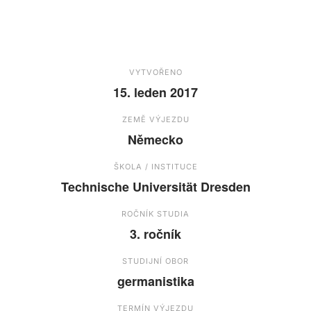
VYTVOŘENO
15. leden 2017
ZEMĚ VÝJEZDU
Německo
ŠKOLA / INSTITUCE
Technische Universität Dresden
ROČNÍK STUDIA
3. ročník
STUDIJNÍ OBOR
germanistika
TERMÍN VÝJEZDU