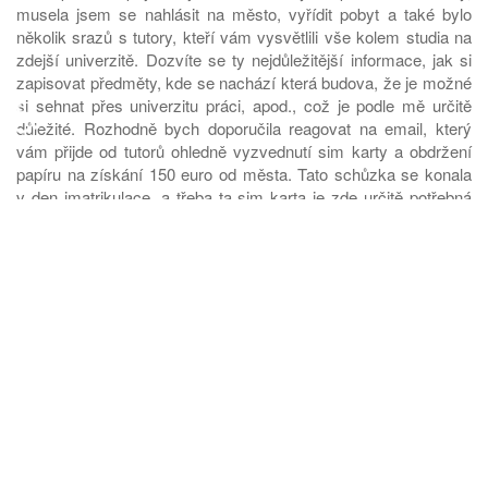
musela jsem se nahlásit na město, vyřídit pobyt a také bylo
několik srazů s tutory, kteří vám vysvětlili vše kolem studia na
zdejší univerzitě. Dozvíte se ty nejdůležitější informace, jak si
zapisovat předměty, kde se nachází která budova, že je možné
♿
si sehnat přes univerzitu práci, apod., což je podle mě určitě
důležité. Rozhodně bych doporučila reagovat na email, který
vám přijde od tutorů ohledně vyzvednutí sim karty a obdržení
papíru na získání 150 euro od města. Tato schůzka se konala
v den imatrikulace, a třeba ta sim karta je zde určitě potřebná
(alespoň pro mě)J. Ještě bych určitě chtěla doporučit, abyste si
zřídili německou banku už v Liberci před odjezdem. Já jsem si
došla v Liberci do Sparkasse na Šaldově náměstí a udělala
jsem dobře, protože mnoho mých kamarádů s tím mělo
problémy, když si účet zřizovali až tady v Německu. Moc
dlouho to trvalo apod., přičemž peníze za nájemné se vám
strhávají ihned od začátku a je třeba mít na účtu tedy peníze za
první nájem, nebo vás čeká různé obíhání apod. S tím bych
vám tedy ráda doporučila, abyste si přiznané stipendium od
naší univerzity (které se posílá celé najednou před
vycestováním na mobilitu), nechali poslat už na váš německý
účet a máte po problému. Ještě je třeba před vycestováním na