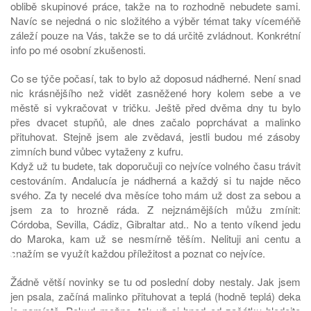
oblibě skupinové práce, takže na to rozhodně nebudete sami.
Navíc se nejedná o nic složitého a výběr témat taky víceméňě
záleží pouze na Vás, takže se to dá určitě zvládnout. Konkrétní
info po mé osobní zkušenosti.
Co se týče počasí, tak to bylo až doposud nádherné. Není snad
nic krásnějšího než vidět zasněžené hory kolem sebe a ve
městě si vykračovat v tričku. Ještě před dvěma dny tu bylo
přes dvacet stupňů, ale dnes začalo poprchávat a malinko
přituhovat. Stejně jsem ale zvědavá, jestli budou mé zásoby
zimních bund vůbec vytaženy z kufru.
Když už tu budete, tak doporučuji co nejvíce volného času trávit
cestováním. Andalucía je nádherná a každý si tu najde něco
svého. Za ty necelé dva měsíce toho mám už dost za sebou a
jsem za to hrozně ráda. Z nejznámějších můžu zmínit:
Córdoba, Sevilla, Cádiz, Gibraltar atd.. No a tento víkend jedu
do Maroka, kam už se nesmírně těším. Nelituji ani centu a
♿
snažím se využít každou příležitost a poznat co nejvíce.
Žádně větší novinky se tu od poslední doby nestaly. Jak jsem
jen psala, začíná malinko přituhovat a teplá (hodně teplá) deka
je namístě. Pokud možno, tak už si hned od začátku hledejte