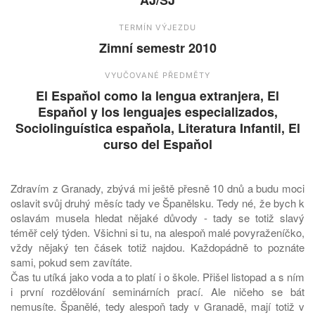
AJ/ŠJ
TERMÍN VÝJEZDU
Zimní semestr 2010
VYUČOVANÉ PŘEDMĚTY
El Espaňol como la lengua extranjera, El
Espaňol y los lenguajes especializados,
Sociolinguística espaňola, Literatura Infantil, El
curso del Espaňol
Zdravím z Granady, zbývá mi ještě přesně 10 dnů a budu moci
oslavit svůj druhý měsíc tady ve Španělsku. Tedy né, že bych k
oslavám musela hledat nějaké důvody - tady se totiž slavý
téměř celý týden. Všichni si tu, na alespoň malé povyraženíčko,
vždy nějaký ten čásek totiž najdou. Každopádně to poznáte
sami, pokud sem zavítáte.
Čas tu utíká jako voda a to platí i o škole. Přišel listopad a s ním
i první rozdělování seminárních prací. Ale ničeho se bát
nemusíte. Španělé, tedy alespoň tady v Granadě, mají totiž v