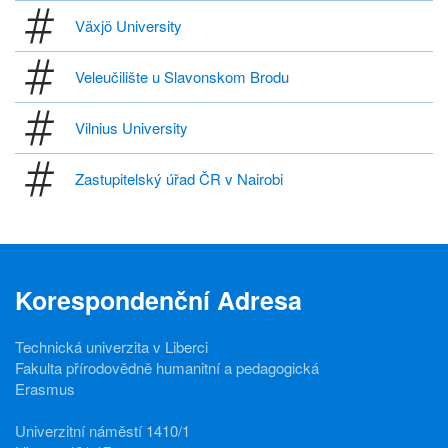
Växjö University
Veleučilište u Slavonskom Brodu
Vilnius University
Zastupitelský úřad ČR v Nairobi
Korespondenční Adresa
Technická univerzita v Liberci
Fakulta přírodovědně humanitní a pedagogická
Erasmus
Univerzitní náměstí 1410/1