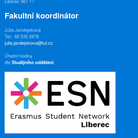
Liberec 461 17
Fakultní koordinátor
Júlia Jandejsková
Tel.: 48 535 2876
julia.jandejskova@tul.cz
Úřední hodiny
dle
Studijního oddělení