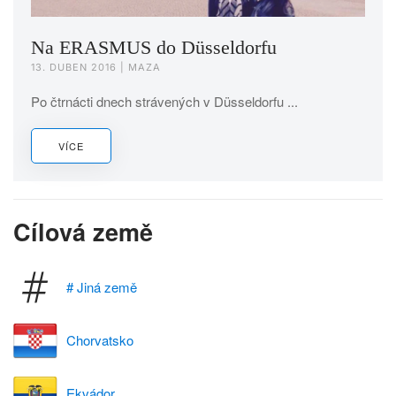
Na ERASMUS do Düsseldorfu
13. DUBEN 2016
| MAZA
Po čtrnácti dnech strávených v Düsseldorfu ...
VÍCE
Cílová země
# Jiná země
Chorvatsko
Ekvádor