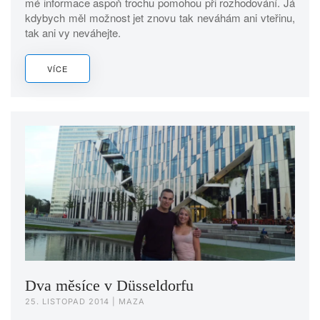
mé informace aspoň trochu pomohou při rozhodování. Já
kdybych měl možnost jet znovu tak neváhám ani vteřinu,
tak ani vy neváhejte.
VÍCE
Dva měsíce v Düsseldorfu
25. LISTOPAD 2014
| MAZA