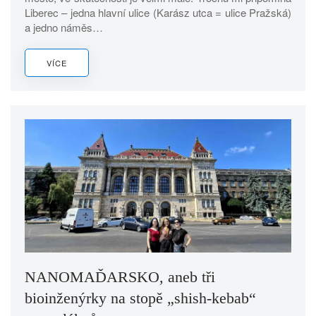
Liberec – jedna hlavní ulice (Karász utca = ulice Pražská)
a jedno náměs…
VÍCE
NANOMAĎARSKO, aneb tři
bioinženýrky na stopě „shish-kebab“