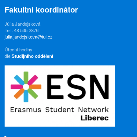
Fakultní koordinátor
Júlia Jandejsková
Tel.: 48 535 2876
julia.jandejskova@tul.cz
Úřední hodiny
dle
Studijního oddělení