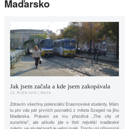
Maďarsko
Jak jsem začala a kde jsem zakopávala
22. ŘÍJEN 2010
| MAZA
Zdravím všechny potenciální Erasmovské studenty. Mám
tu pro vás pár prvních poznatků z města Szeged na jihu
Maďarska. Právem se mu přezdívá „The city of
sunshine", ale ačkoliv jde o třetí největší maďarské
město, ve skutečnosti je velmi malé. Trochu mi připomíná