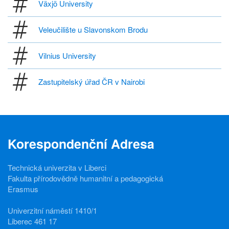
Växjö University
Veleučilište u Slavonskom Brodu
Vilnius University
Zastupitelský úřad ČR v Nairobi
Korespondenční Adresa
Technická univerzita v Liberci
Fakulta přírodovědně humanitní a pedagogická
Erasmus
Univerzitní náměstí 1410/1
Liberec 461 17