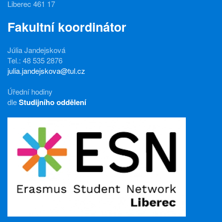
Liberec 461 17
Fakultní koordinátor
Júlia Jandejsková
Tel.: 48 535 2876
julia.jandejskova@tul.cz
Úřední hodiny
dle
Studijního oddělení