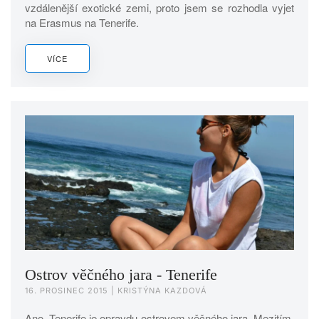
vzdálenější exotické zemi, proto jsem se rozhodla vyjet
na Erasmus na Tenerife.
VÍCE
Ostrov věčného jara - Tenerife
16. PROSINEC 2015
| KRISTÝNA KAZDOVÁ
Ano, Tenerife je opravdu ostrovem věčného jara. Mezitím,