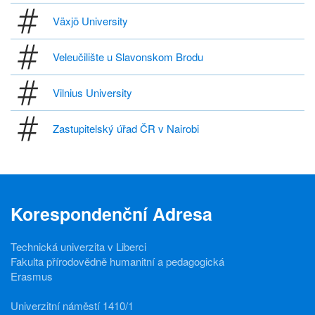
Växjö University
Veleučilište u Slavonskom Brodu
Vilnius University
Zastupitelský úřad ČR v Nairobi
Korespondenční Adresa
Technická univerzita v Liberci
Fakulta přírodovědně humanitní a pedagogická
Erasmus
Univerzitní náměstí 1410/1