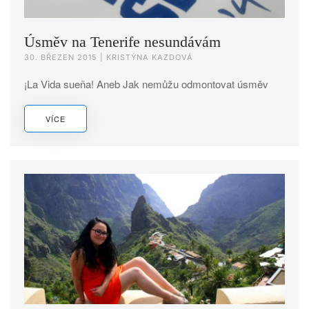
Úsměv na Tenerife nesundávám
30. BŘEZEN 2015
| KRISTÝNA KAZDOVÁ
¡La Vida sueña! Aneb Jak nemůžu odmontovat úsměv
VÍCE