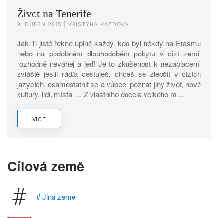
Život na Tenerife
9. DUBEN 2015
| KRISTÝNA KAZDOVÁ
Jak Ti jistě řekne úplně každý, kdo byl někdy na Erasmu
nebo na podobném dlouhodobém pobytu v cizí zemi,
rozhodně neváhej a jeď! Je to zkušenost k nezaplacení,
zvláště jestli rád/a cestuješ, chceš se zlepšit v cizích
jazycích, osamostatnit se a vůbec poznat jiný život, nové
kultury, lidi, místa, ... Z vlastního docela velkého m…
VÍCE
Cílová země
# Jiná země