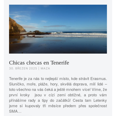
Chicas checas en Tenerife
30. BŘEZEN 2025
| MAZA
Tenerife je za nás to nejlepší místo, kde strávit Erasmus.
Sluníčko, moře, pláže, hory, skvělá doprava, milí lidé –
toto všechno na vás čeká a ještě mnohem více! Víme, že
první kroky jsou v cízi zemi obtížné, a proto vám
přínášíme rady a tipy do začátků! Cesta tam Letenky
jsme si kupovaly tři měsíce předem přes společnost
SMA…