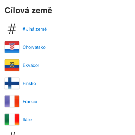
Cílová země
# Jiná země
Chorvatsko
Ekvádor
Finsko
Francie
Itálie