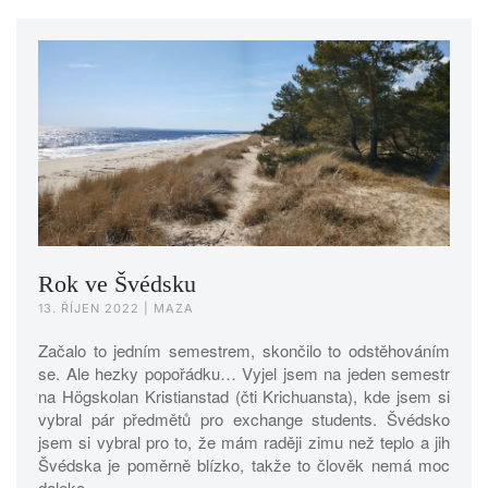
Rok ve Švédsku
13. ŘÍJEN 2022
| MAZA
Začalo to jedním semestrem, skončilo to odstěhováním
se. Ale hezky popořádku… Vyjel jsem na jeden semestr
na Högskolan Kristianstad (čti Krichuansta), kde jsem si
vybral pár předmětů pro exchange students. Švédsko
jsem si vybral pro to, že mám raději zimu než teplo a jih
Švédska je poměrně blízko, takže to člověk nemá moc
daleko…