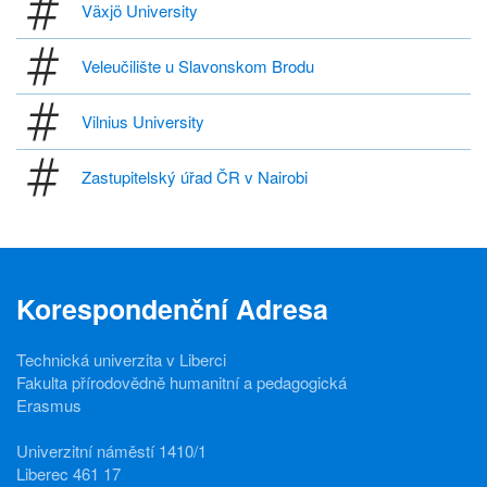
Växjö University
Veleučilište u Slavonskom Brodu
Vilnius University
Zastupitelský úřad ČR v Nairobi
Korespondenční Adresa
Technická univerzita v Liberci
Fakulta přírodovědně humanitní a pedagogická
Erasmus
Univerzitní náměstí 1410/1
Liberec 461 17