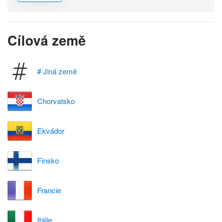
Cílová země
# Jiná země
Chorvatsko
Ekvádor
Finsko
Francie
Itálie