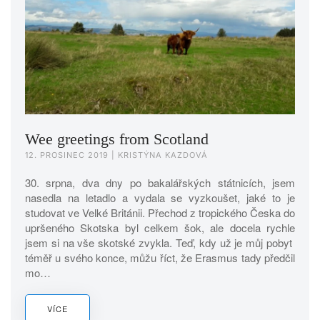
Wee greetings from Scotland
12. PROSINEC 2019
| KRISTÝNA KAZDOVÁ
30. srpna, dva dny po bakalářských státnicích, jsem
nasedla na letadlo a vydala se vyzkoušet, jaké to je
studovat ve Velké Británii. Přechod z tropického Česka do
upršeného Skotska byl celkem šok, ale docela rychle
jsem si na vše skotské zvykla. Teď, kdy už je můj pobyt
téměř u svého konce, můžu říct, že Erasmus tady předčil
mo…
VÍCE