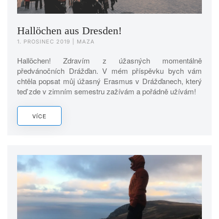
Hallöchen aus Dresden!
1. PROSINEC 2019
| MAZA
Hallöchen! Zdravím z úžasných momentálně
předvánočních Drážďan. V mém příspěvku bych vám
chtěla popsat můj úžasný Erasmus v Drážďanech, který
teď zde v zimním semestru zažívám a pořádně užívám!
VÍCE