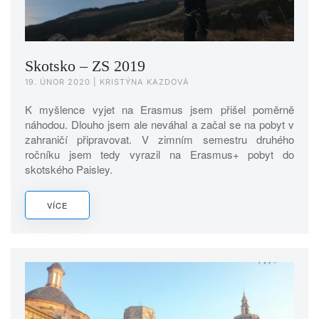
Skotsko – ZS 2019
19. ÚNOR 2020
| KRISTÝNA KAZDOVÁ
K myšlence vyjet na Erasmus jsem přišel poměrně
náhodou. Dlouho jsem ale neváhal a začal se na pobyt v
zahraničí připravovat. V zimním semestru druhého
ročníku jsem tedy vyrazil na Erasmus+ pobyt do
skotského Paisley.
VÍCE